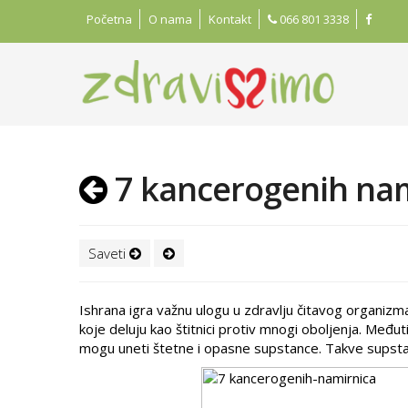
Početna
O nama
Kontakt
066 801 3338
7 kancerogenih nam
Saveti
Ishrana igra važnu ulogu u zdravlju čitavog organiz
koje deluju kao štitnici protiv mnogi oboljenja. Međ
mogu uneti štetne i opasne supstance. Takve supstan