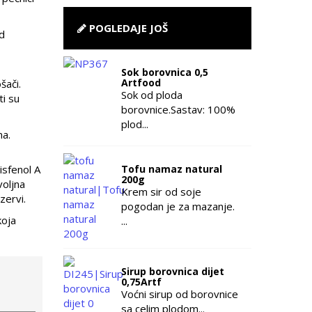
POGLEDAJE JOŠ
od
Sok borovnica 0,5
Artfood
šači.
Sok od ploda
ti su
borovnice.Sastav: 100%
plod...
ma.
isfenol A
Tofu namaz natural
200g
voljna
Krem sir od soje
zervi.
pogodan je za mazanje.
koja
...
Sirup borovnica dijet
0,75Artf
Voćni sirup od borovnice
sa celim plodom...