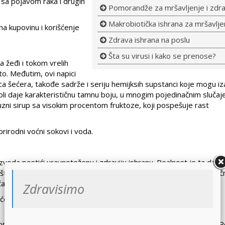
 sa pojavom raka i drugih
Pomorandže za mršavljenje i zdra
Makrobiotička ishrana za mršavlje
na kupovinu i korišćenje
Zdrava ishrana na poslu
Šta su virusi i kako se prenose?
 žeđi i tokom vrelih
o. Međutim, ovi napici
ca šećera, takođe sadrže i seriju hemijksih supstanci koje mogu iz
koli daje karakterističnu tamnu boju, u mnogim pojedinačnim sluča
zni sirup sa visokim procentom fruktoze, koji pospešuje rast
prirodni voćni sokovi i voda.
oda postići uravnoteženu i zdraviju ishranu. Realnost je ta da o
što ne znači da doprinose mršavljenju. Štaviše, sadrže visokorizič
aj sa veštačkim zaslađivačima.
Zdravisimo
rćem i žitaricama.
se odlučimo za pomfrit ili neku grickalicu, kao što je npr. čips. P