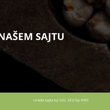
 NAŠEM SAJTU
Izrada sajta by
GW
, SEO by
WBS