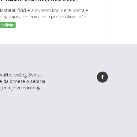
ostatak fizičke aktivnosti kod dece postaje
rinjavajuća činjenica koja prouzrokuje loše...
etaljnije
valitet vašeg života,
 da brinete o sebi na
kojima je veleprodaja