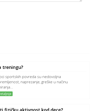
a treningu?
oci sportskih povreda su nedovoljna
premljenost, naprezanje, greške u načinu
iranja...
etaljnije
i fizičku aktivnost kod dece?