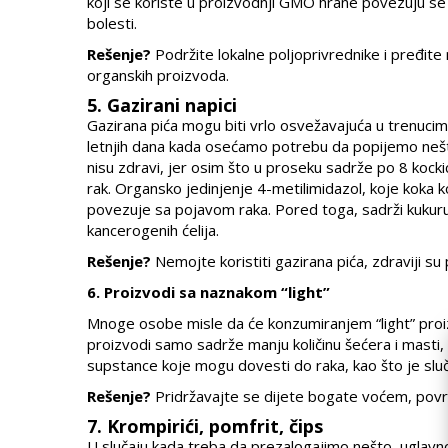
koji se koriste u proizvodnji GMO hrane povezuju se
bolesti.
Rešenje?
Podržite lokalne poljoprivrednike i pređite 
organskih proizvoda.
5. Gazirani napici
Gazirana pića mogu biti vrlo osvežavajuća u trenucima
letnjih dana kada osećamo potrebu da popijemo nešt
nisu zdravi, jer osim što u proseku sadrže po 8 kocki
rak. Organsko jedinjenje 4-metilimidazol, koje koka 
povezuje sa pojavom raka. Pored toga, sadrži kukuru
kancerogenih ćelija.
Rešenje?
Nemojte koristiti gazirana pića, zdraviji su 
6. Proizvodi sa naznakom “light”
Mnoge osobe misle da će konzumiranjem “light” proizv
proizvodi samo sadrže manju količinu šećera i masti, 
supstance koje mogu dovesti do raka, kao što je sluč
Rešenje?
Pridržavajte se dijete bogate voćem, pov
7. Krompirići, pomfrit, čips
U slučaju kada treba da prezalogajimo nešto, uglavnom 