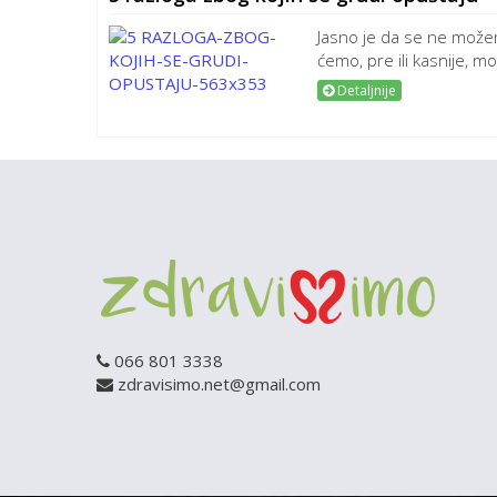
Jasno je da se ne možem
ćemo, pre ili kasnije, mo
Detaljnije
066 801 3338
zdravisimo.net@gmail.com