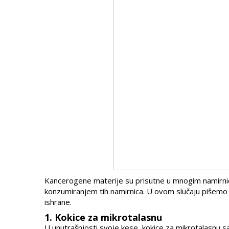
Kancerogene materije su prisutne u mnogim namirnica
konzumiranjem tih namirnica. U ovom slučaju pišemo v
ishrane.
1. Kokice za mikrotalasnu
U unutrašnjosti svoje kese, kokice za mikrotalasnu s