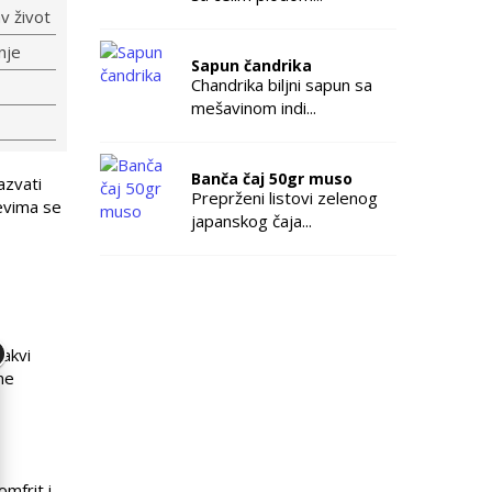
v život
nje
Sapun čandrika
Chandrika biljni sapun sa
mešavinom indi...
Banča čaj 50gr muso
azvati
Preprženi listovi zelenog
jevima se
japanskog čaja...
vakvi
ne
omfrit i