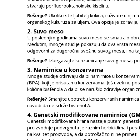
stvaraju perfluorooktanoinsku kiselinu.
Rešenje?
Ukoliko ste ljubitelj kokica, i uživate u nji
organskog kukuruza sa uljem. Ova opcija je zdravija,
2. Suvo meso
U poslednjim godinama suvo meso se smatralo obrokom
Međutim, mnoge studije pokazuju da ova vrsta mesa s
odgovorni za dugoročnu svežinu suvog mesa, i na taj 
Rešenje?
Izbegavajte konzumiranje suvog mesa, potr
3. Namirnice u konzervama
Mnoge studije otkrivaju da bi namirnice u konzervam
(BPA), koji je prisutan u konzervama. Još uvek ne po
količina bisfenola A da bi se narušilo zdravlje organiz
Rešenje?
Smanjite upotrebu konzerviranih namirnica
navodi da ne sdrže bisfenol A.
4. Genetski modifikovane namirnice (G
Genetski modifikovana hrana nastaje putem genetsk
proizvodnje podvrgnuta je raznim herbicidima i pesti
na kvalitet proizvoda, a da potrošač to ni ne primeti