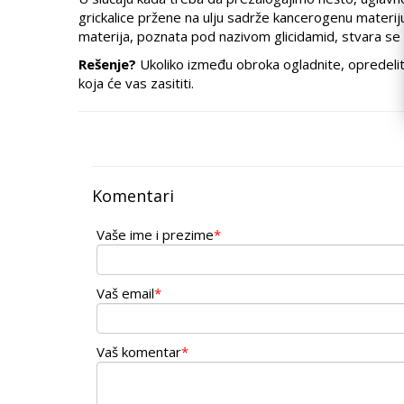
grickalice pržene na ulju sadrže kancerogenu materi
materija, poznata pod nazivom glicidamid, stvara se 
Rešenje?
Ukoliko između obroka ogladnite, opredelite
koja će vas zasititi.
Komentari
Vaše ime i prezime
*
Vaš email
*
Vaš komentar
*