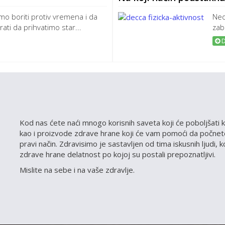
o boriti protiv vremena i da
Ned
rati da prihvatimo star...
zab
D
Kod nas ćete naći mnogo korisnih saveta koji će poboljšati k
kao i proizvode zdrave hrane koji će vam pomoći da počnete
pravi način. Zdravisimo je sastavljen od tima iskusnih ljudi, 
zdrave hrane delatnost po kojoj su postali prepoznatljivi.
Mislite na sebe i na vaše zdravlje.