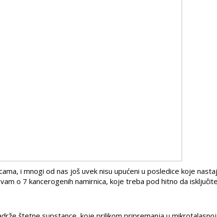
ma, i mnogi od nas još uvek nisu upućeni u posledice koje nasta
am o 7 kancerogenih namirnica, koje treba pod hitno da isključite
adrže štetne supstance, koje prilikom pripremanja u mikrotalasnoj