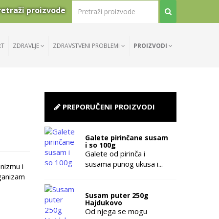
retraži proizvode
RT
ZDRAVLJE
ZDRAVSTVENI PROBLEMI
PROIZVODI
PREPORUČENI PROIZVODI
Galete pirinčane susam
i so 100g
Galete od pirinča i
susama punog ukusa i...
nizmu i
rganizam
Susam puter 250g
Hajdukovo
Od njega se mogu