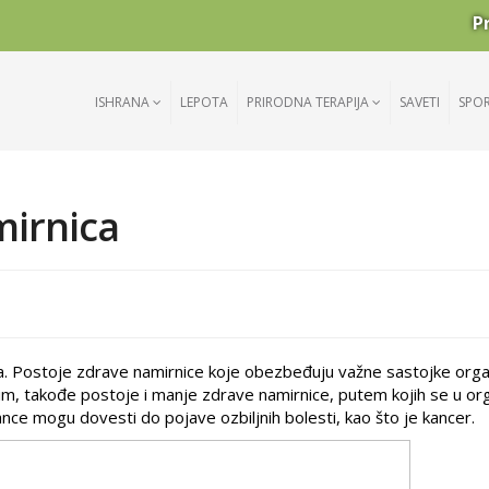
P
ISHRANA
LEPOTA
PRIRODNA TERAPIJA
SAVETI
SPO
irnica
ma. Postoje zdrave namirnice koje obezbeđuju važne sastojke orga
utim, takođe postoje i manje zdrave namirnice, putem kojih se u o
ce mogu dovesti do pojave ozbiljnih bolesti, kao što je kancer.