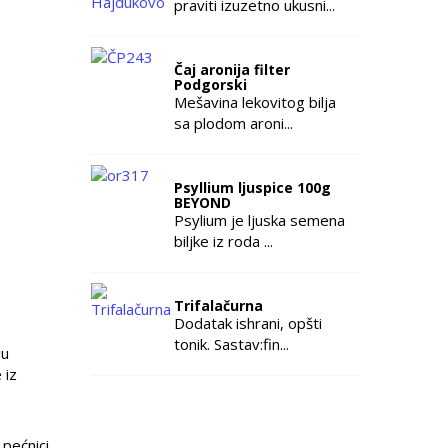
praviti izuzetno ukusni...
Čaj aronija filter
Podgorski
Mešavina lekovitog bilja
sa plodom aroni...
Psyllium ljuspice 100g
BEYOND
Psylium je ljuska semena
biljke iz roda ...
Trifalačurna
Dodatak ishrani, opšti
tonik. Sastav:fin...
ju
 iz
 pećnici