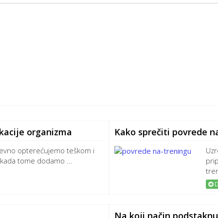
ikacije organizma
Kako sprečiti povrede n
evno opterećujemo teškom i
Uzr
kada tome dodamo ...
pri
tren
D
Na koji način podstaknut