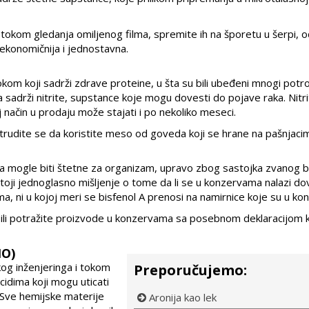
ma tokom gledanja omiljenog filma, spremite ih na šporetu u šerpi, 
 ekonomičnija i jednostavna.
 koji sadrži zdrave proteine, u šta su bili ubeđeni mnogi potro
adrži nitrite, supstance koje mogu dovesti do pojave raka. Nitri
način u prodaju može stajati i po nekoliko meseci.
udite se da koristite meso od goveda koji se hrane na pašnjaci
a mogle biti štetne za organizam, upravo zbog sastojka zvanog b
stoji jednoglasno mišljenje o tome da li se u konzervama nalazi do
ma, ni u kojoj meri se bisfenol A prenosi na namirnice koje su u kon
 ili potražite proizvode u konzervama sa posebnom deklaracijom 
MO)
og inženjeringa i tokom
Preporučujemo:
cidima koji mogu uticati
. Sve hemijske materije
Aronija kao lek