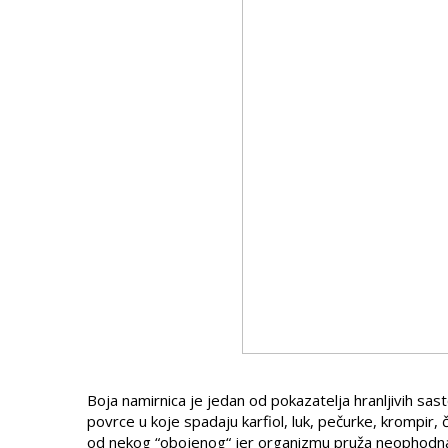
Boja namirnica je jedan od pokazatelja hranljivih sast
povrce u koje spadaju karfiol, luk, pečurke, krompir
od nekog “obojenog“ jer organizmu pruža neophodna v