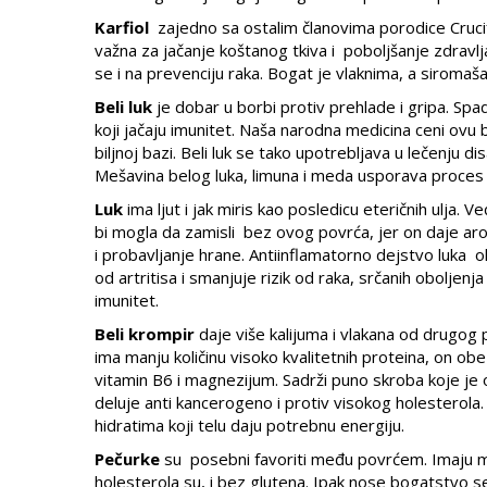
Karfiol
zajedno sa ostalim članovima porodice Crucifer
važna za jačanje koštanog tkiva i poboljšanje zdravl
se i na prevenciju raka. Bogat je vlaknima, a siroma
Beli luk
je dobar u borbi protiv prehlade i gripa. Spa
koji jačaju imunitet. Naša narodna medicina ceni ovu 
biljnoj bazi. Beli luk se tako upotrebljava u lečenju di
Mešavina belog luka, limuna i meda usporava proces
Luk
ima ljut i jak miris kao posledicu eteričnih ulja. V
bi mogla da zamisli bez ovog povrća, jer on daje ar
i probavljanje hrane. Antiinflamatorno dejstvo luka
od artritisa i smanjuje rizik od raka, srčanih oboljenja
imunitet.
Beli krompir
daje više kalijuma i vlakana od drugog p
ima manju količinu visoko kvalitetnih proteina, on ob
vitamin B6 i magnezijum. Sadrži puno skroba koje je 
deluje anti kancerogeno i protiv visokog holesterola.
hidratima koji telu daju potrebnu energiju.
Pečurke
su posebni favoriti među povrćem. Imaju ma
holesterola su, i bez glutena. Ipak nose bogatstvo sel