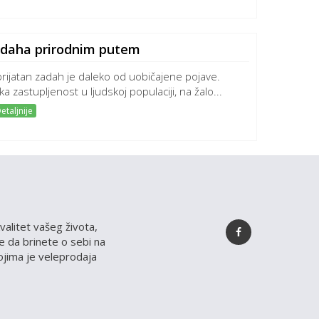
zadaha prirodnim putem
rijatan zadah je daleko od uobičajene pojave.
ka zastupljenost u ljudskoj populaciji, na žalo...
etaljnije
valitet vašeg života,
 da brinete o sebi na
kojima je veleprodaja