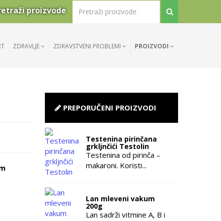
retraži proizvode
RT
ZDRAVLJE
ZDRAVSTVENI PROBLEMI
PROIZVODI
PREPORUČENI PROIZVODI
Testenina pirinčana
grkljnčići Testolin
Testenina od pirinča –
makaroni. Koristi...
am
Lan mleveni vakum
200g
Lan sadrži vitmine A, B i