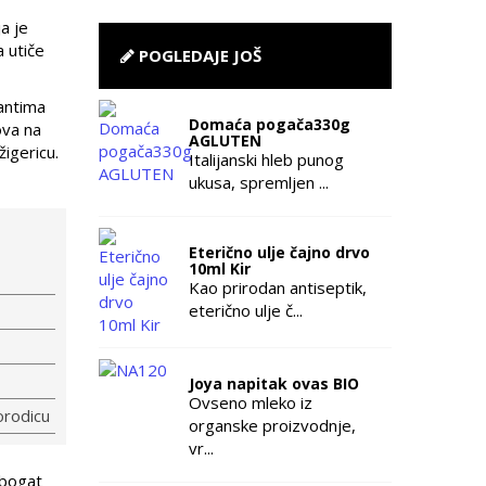
a je
 utiče
POGLEDAJE JOŠ
dantima
Domaća pogača330g
ova na
AGLUTEN
žigericu.
Italijanski hleb punog
ukusa, spremljen ...
Eterično ulje čajno drvo
10ml Kir
Kao prirodan antiseptik,
eterično ulje č...
Joya napitak ovas BIO
Ovseno mleko iz
orodicu
organske proizvodnje,
vr...
 bogat