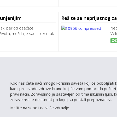
punjenijim
Rešite se neprijatnog 
nski period osećate
Nep
životu, možda je sada trenutak
Veli
D
Kod nas ćete naći mnogo korisnih saveta koji će poboljšati k
kao i proizvode zdrave hrane koji će vam pomoći da počnete
pravi način. Zdravisimo je sastavljen od tima iskusnih ljudi, 
zdrave hrane delatnost po kojoj su postali prepoznatljivi.
Mislite na sebe i na vaše zdravlje.