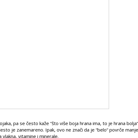
ojaka, pa se često kaže “što više boja hrana ima, to je hrana bolja“
, često je zanemareno. Ipak, ovo ne znači da je “belo“ povrče manj
lakna, vitamine i minerale.