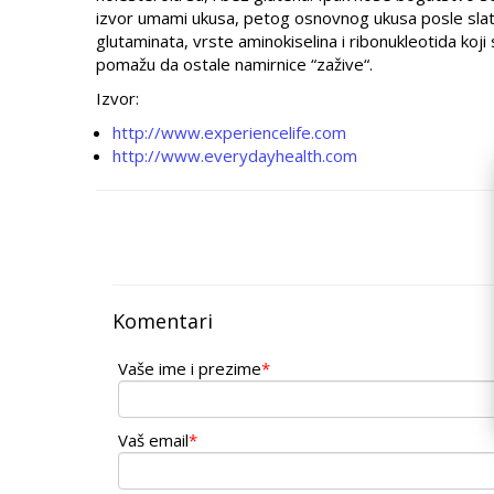
izvor umami ukusa, petog osnovnog ukusa posle slatko
glutaminata, vrste aminokiselina i ribonukleotida koji
pomažu da ostale namirnice “zažive“.
Izvor:
http://www.experiencelife.com
http://www.everydayhealth.com
Komentari
Vaše ime i prezime
*
Vaš email
*