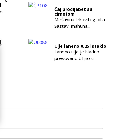
d
Čaj prodijabet sa
om
cimetom
Mešavina lekovitog bilja.
Sastav: mahuna...
Ulje laneno 0.25l staklo
Laneno ulje je hladno
presovano biljno u...