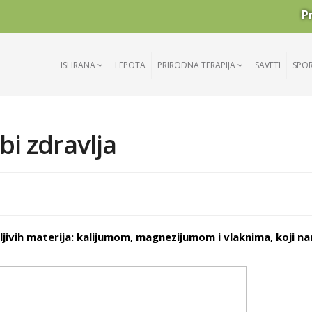
P
ISHRANA
LEPOTA
PRIRODNA TERAPIJA
SAVETI
SPO
bi zdravlja
ljivih materija: kalijumom, magnezijumom i vlaknima, koji n