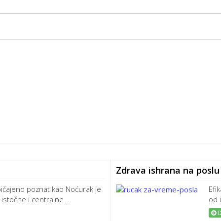
Zdrava ishrana na poslu
ičajeno poznat kao Noćurak je
Efi
z istočne i centralne...
od 
D