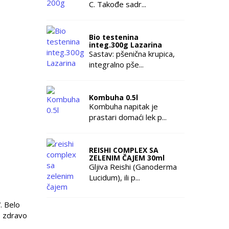
C. Takođe sadr...
Bio testenina
integ.300g Lazarina
Sastav: pšenična krupica,
integralno pše...
Kombuha 0.5l
Kombuha napitak je
prastari domaći lek p...
REISHI COMPLEX SA
ZELENIM ČAJEM 30ml
Gljiva Reishi (Ganoderma
Lucidum), ili p...
. Belo
e zdravo