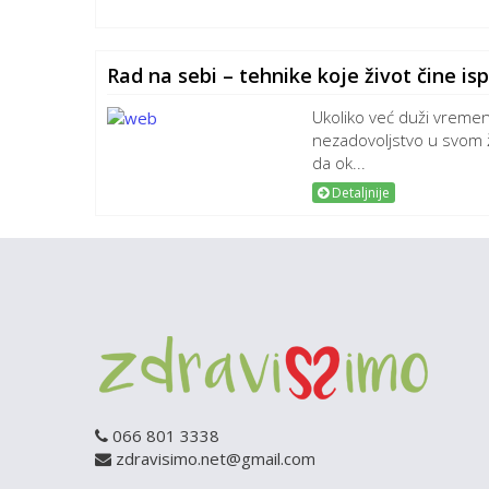
Rad na sebi – tehnike koje život čine is
Ukoliko već duži vreme
nezadovoljstvo u svom 
da ok...
Detaljnije
066 801 3338
zdravisimo.net@gmail.com