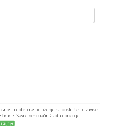
kasnost i dobro raspoloženje na poslu često zavise
ishrane. Savremeni način života doneo je i ...
etaljnije