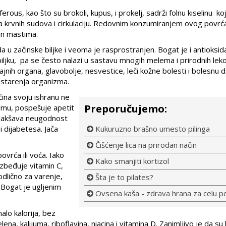
ous, kao što su brokoli, kupus, i prokelj, sadrži folnu kiselinu koj
ja krvnih sudova i cirkulaciju. Redovnim konzumiranjem ovog povrća
šan mastima.
da u začinske biljke i veoma je rasprostranjen. Bogat je i antioksi
biljku, pa se često nalazi u sastavu mnogih melema i prirodnih lek
sajnih organa, glavobolje, nesvestice, leči kožne bolesti i bolesnu d
 starenja organizma.
ećina svoju ishranu ne
Preporučujemo:
omu, pospešuje apetit
 olakšava neugodnost
 i dijabetesa. Jača
Kukuruzno brašno umesto pilinga
Čišćenje lica na prirodan način
ovrća ili voća. Iako
Kako smanjiti kortizol
ezbeđuje vitamin C,
odlično za varenje,
Šta je to pilates?
 Bogat je ugljenim
Ovsena kaša - zdrava hrana za celu p
lo kalorija, bez
ena, kalijuma, riboflavina, niacina i vitamina D. Zanimljivo je da su