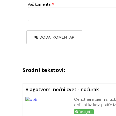
Vaš komentar
*
DODAJ KOMENTAR
Srodni tekstovi:
Blagotvorni noćni cvet - noćurak
Oenothera biennis, uob
divlja biljka koja potiče i
Detaljnije