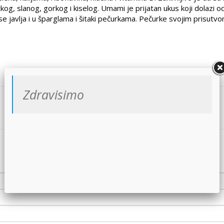
g, slanog, gorkog i kiselog. Umami je prijatan ukus koji dolazi o
 se javlja i u šparglama i šitaki pečurkama. Pečurke svojim prisutv
Zdravisimo