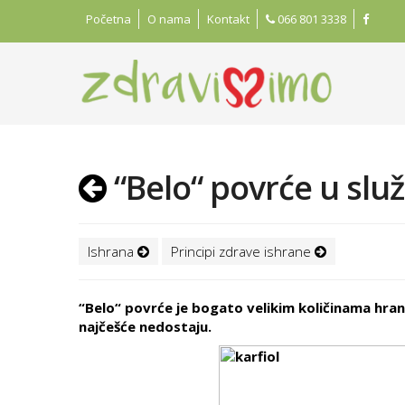
Početna
O nama
Kontakt
066 801 3338
“Belo“ povrće u služ
Ishrana
Principi zdrave ishrane
“Belo“ povrće je bogato velikim količinama hran
najčešće nedostaju.