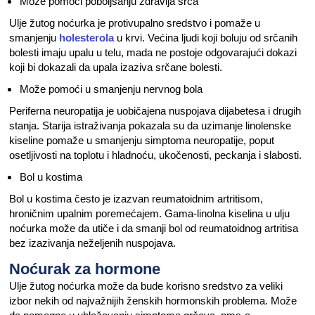
Može pomoći poboljšanju zdravlja srca
Ulje žutog noćurka je protivupalno sredstvo i pomaže u
smanjenju
holesterola
u krvi. Većina ljudi koji boluju od srčanih
bolesti imaju upalu u telu, mada ne postoje odgovarajući dokazi
koji bi dokazali da upala izaziva srčane bolesti.
Može pomoći u smanjenju nervnog bola
Periferna neuropatija je uobičajena nuspojava dijabetesa i drugih
stanja. Starija istraživanja pokazala su da uzimanje linolenske
kiseline pomaže u smanjenju simptoma neuropatije, poput
osetljivosti na toplotu i hladnoću, ukočenosti, peckanja i slabosti.
Bol u kostima
Bol u kostima često je izazvan reumatoidnim artritisom,
hroničnim upalnim poremećajem. Gama-linolna kiselina u ulju
noćurka može da utiče i da smanji bol od reumatoidnog artritisa
bez izazivanja neželjenih nuspojava.
Noćurak za hormone
Ulje žutog noćurka može da bude korisno sredstvo za veliki
izbor nekih od najvažnijih ženskih hormonskih problema. Može