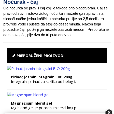
Noćurak - čaj
Od noćurka se pravi i čaj koji je takođe brlo blagotvoran. Čaj se
pravi od suvih listova žutog noćurka i možete ga napraviti na
sledeći način: jednu kašičicu noćurka prelijte sa 2,5 decilitara
provrele vode i pustite da stoji do deset minuta. Nakon toga
procedite čaj i po želji ga možete zasladiti medom. Preporuka je
da se ovaj čaj pije dva do tri puta dnevno.
PREPORUČENI PROIZVODI
Pirinač jasmin integralni BIO 200g
Integralni pirinač za razliku od belog i...
Magnezijum hlorid gel
Mg hlorid gel je prirodni mineral koji p...