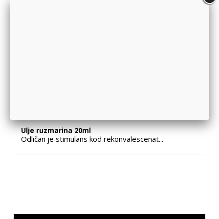
Sirće jabukovo M
Ovaj proizvod dobijen tradicionalnom met...
Đumbir Narandža Van. 30.6g Yog
Mešavina biljnog čaja. Đumbir uvećava me...
Ulje ruzmarina 20ml
Odličan je stimulans kod rekonvalescenat...