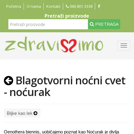
Početna
O nama
Kontakt
066 801 3338
Pretraži proizvode
PRETRAGA
Blagotvorni noćni cvet
- noćurak
Biljke kao lek
Oenothera biennis, uobičajeno poznat kao Noćurak je divlja