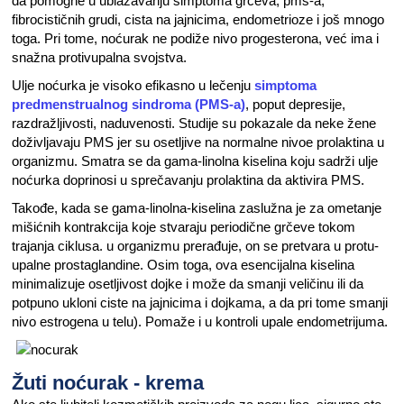
da pomogne u ublažavanju simptoma grčeva, pms-a,
fibrocističnih grudi, cista na jajnicima, endometrioze i još mnogo
toga. Pri tome, noćurak ne podiže nivo progesterona, već ima i
snažna protivupalna svojstva.
Ulje noćurka je visoko efikasno u lečenju
simptoma
predmenstrualnog sindroma (PMS-a)
, poput depresije,
razdražljivosti, naduvenosti. Studije su pokazale da neke žene
doživljavaju PMS jer su osetljive na normalne nivoe prolaktina u
organizmu. Smatra se da gama-linolna kiselina koju sadrži ulje
noćurka doprinosi u sprečavanju prolaktina da aktivira PMS.
Takođe, kada se gama-linolna-kiselina zaslužna je za ometanje
mišićnih kontrakcija koje stvaraju periodične grčeve tokom
trajanja ciklusa. u organizmu prerađuje, on se pretvara u protu-
upalne prostaglandine. Osim toga, ova esencijalna kiselina
minimalizuje osetljivost dojke i može da smanji veličinu ili da
potpuno ukloni ciste na jajnicima i dojkama, a da pri tome smanji
nivo estrogena u telu). Pomaže i u kontroli upale endometrijuma.
Žuti noćurak - krema