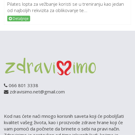
Pilates lopta za vežbanje koristi se u treniranju kao jedan
od najboljih rekvizita za oblikovanje te...
Detaljnije
066 801 3338
zdravisimo.net@gmail.com
Kod nas ćete naći mnogo korisnih saveta koji će poboljšati
kvalitet vašeg života, kao i proizvode zdrave hrane koji će
vam pomoći da počnete da brinete o sebi na pravi način.