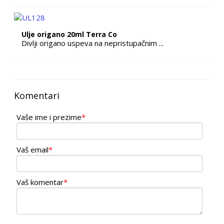
Ulje origano 20ml Terra Co
Divlji origano uspeva na nepristupačnim ...
Komentari
Vaše ime i prezime
*
Vaš email
*
Vaš komentar
*