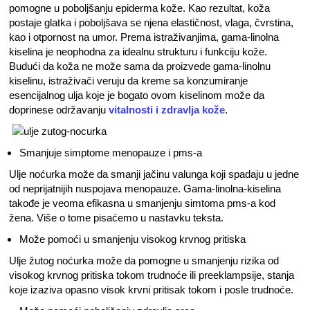
pomogne u poboljšanju epiderma kože. Kao rezultat, koža
postaje glatka i poboljšava se njena elastičnost, vlaga, čvrstina,
kao i otpornost na umor. Prema istraživanjima, gama-linolna
kiselina je neophodna za idealnu strukturu i funkciju kože.
Budući da koža ne može sama da proizvede gama-linolnu
kiselinu, istraživači veruju da kreme sa konzumiranje
esencijalnog ulja koje je bogato ovom kiselinom može da
doprinese održavanju
vitalnosti i zdravlja kože
.
Smanjuje simptome menopauze i pms-a
Ulje noćurka može da smanji jačinu valunga koji spadaju u jedne
od neprijatnijih nuspojava menopauze. Gama-linolna-kiselina
takođe je veoma efikasna u smanjenju simtoma pms-a kod
žena. Više o tome pisaćemo u nastavku teksta.
Može pomoći u smanjenju visokog krvnog pritiska
Ulje žutog noćurka može da pomogne u smanjenju rizika od
visokog krvnog pritiska tokom trudnoće ili preeklampsije, stanja
koje izaziva opasno visok krvni pritisak tokom i posle trudnoće.