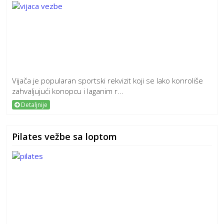
Vijača je popularan sportski rekvizit koji se lako konroliše
zahvaljujući konopcu i laganim r...
Detaljnije
Pilates vežbe sa loptom