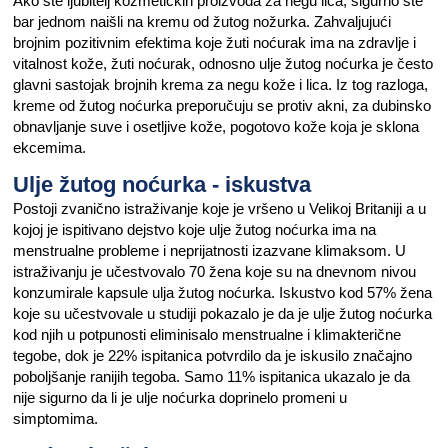
Ako ste ljubitelj kozmetičkih proizvoda za negu lica, sigurno ste
bar jednom naišli na kremu od žutog nožurka. Zahvaljujući
brojnim pozitivnim efektima koje žuti noćurak ima na zdravlje i
vitalnost kože, žuti noćurak, odnosno ulje žutog noćurka je često
glavni sastojak brojnih krema za negu kože i lica. Iz tog razloga,
kreme od žutog noćurka preporučuju se protiv akni, za dubinsko
obnavljanje suve i osetljive kože, pogotovo kože koja je sklona
ekcemima.
Ulje žutog noćurka - iskustva
Postoji zvanično istraživanje koje je vršeno u Velikoj Britaniji a u
kojoj je ispitivano dejstvo koje ulje žutog noćurka ima na
menstrualne probleme i neprijatnosti izazvane klimaksom. U
istraživanju je učestvovalo 70 žena koje su na dnevnom nivou
konzumirale kapsule ulja žutog noćurka. Iskustvo kod 57% žena
koje su učestvovale u studiji pokazalo je da je ulje žutog noćurka
kod njih u potpunosti eliminisalo menstrualne i klimakterične
tegobe, dok je 22% ispitanica potvrdilo da je iskusilo značajno
poboljšanje ranijih tegoba. Samo 11% ispitanica ukazalo je da
nije sigurno da li je ulje noćurka doprinelo promeni u
simptomima.