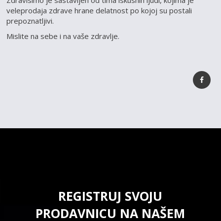
Zdravisimo je sastavljen od tima iskusnih ljudi, kojima je
veleprodaja zdrave hrane delatnost po kojoj su postali
prepoznatljivi.
Mislite na sebe i na vaše zdravlje.
REGISTRUJ SVOJU
PRODAVNICU NA NAŠEM