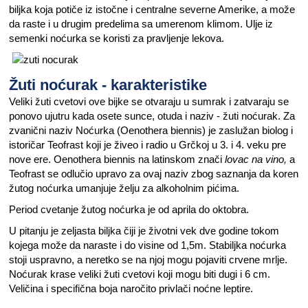
biljka koja potiče iz istočne i centralne severne Amerike, a može
da raste i u drugim predelima sa umerenom klimom. Ulje iz
semenki noćurka se koristi za pravljenje lekova.
Žuti noćurak - karakteristike
Veliki žuti cvetovi ove bijke se otvaraju u sumrak i zatvaraju se
ponovo ujutru kada osete sunce, otuda i naziv - žuti noćurak. Za
zvanični naziv Noćurka (Oenothera biennis) je zaslužan biolog i
istoričar Teofrast koji je živeo i radio u Grčkoj u 3. i 4. veku pre
nove ere. Oenothera biennis na latinskom znači
lovac na vino,
a
Teofrast se odlučio upravo za ovaj naziv zbog saznanja da koren
žutog noćurka umanjuje želju za alkoholnim pićima.
Period cvetanje žutog noćurka je od aprila do oktobra.
U pitanju je zeljasta biljka čiji je životni vek dve godine tokom
kojega može da naraste i do visine od 1,5m. Stabiljka noćurka
stoji uspravno, a neretko se na njoj mogu pojaviti crvene mrlje.
Noćurak krase veliki žuti cvetovi koji mogu biti dugi i 6 cm.
Veličina i specifična boja naročito privlači noćne leptire.