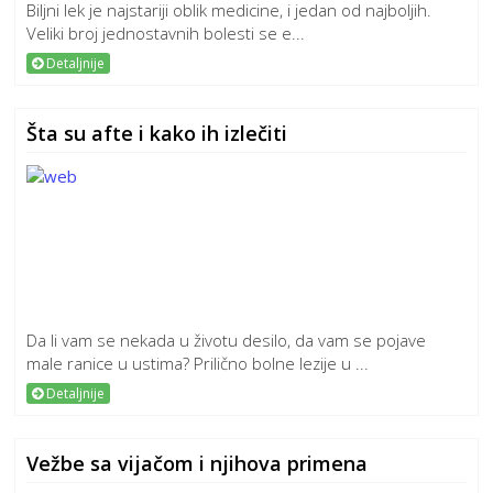
Biljni lek je najstariji oblik medicine, i jedan od najboljih.
Veliki broj jednostavnih bolesti se e...
Detaljnije
Šta su afte i kako ih izlečiti
Da li vam se nekada u životu desilo, da vam se pojave
male ranice u ustima? Prilično bolne lezije u ...
Detaljnije
Vežbe sa vijačom i njihova primena