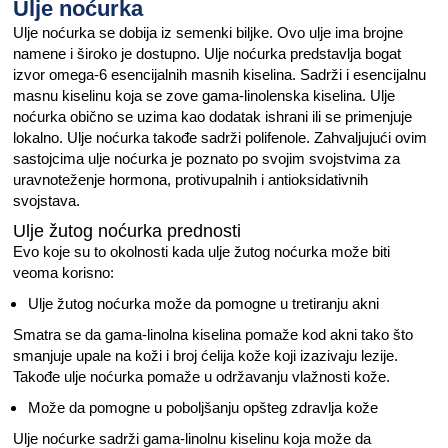
Ulje noćurka
Ulje noćurka se dobija iz semenki biljke. Ovo ulje ima brojne
namene i široko je dostupno. Ulje noćurka predstavlja bogat
izvor omega-6 esencijalnih masnih kiselina. Sadrži i esencijalnu
masnu kiselinu koja se zove gama-linolenska kiselina. Ulje
noćurka obično se uzima kao dodatak ishrani ili se primenjuje
lokalno. Ulje noćurka takođe sadrži polifenole. Zahvaljujući ovim
sastojcima ulje noćurka je poznato po svojim svojstvima za
uravnoteženje hormona, protivupalnih i antioksidativnih
svojstava.
Ulje žutog noćurka prednosti
Evo koje su to okolnosti kada ulje žutog noćurka može biti
veoma korisno:
Ulje žutog noćurka može da pomogne u tretiranju akni
Smatra se da gama-linolna kiselina pomaže kod akni tako što
smanjuje upale na koži i broj ćelija kože koji izazivaju lezije.
Takođe ulje noćurka pomaže u održavanju vlažnosti kože.
Može da pomogne u poboljšanju opšteg zdravlja kože
Ulje noćurke sadrži gama-linolnu kiselinu koja može da