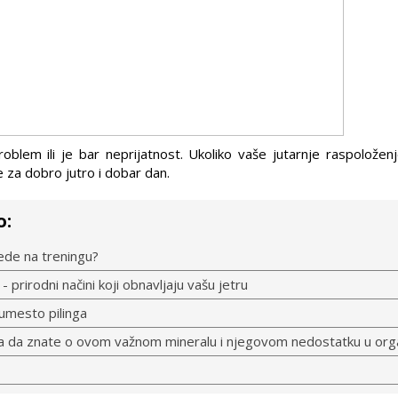
blem ili je bar neprijatnost. Ukoliko vaše jutarnje raspoloženj
 za dobro jutro i dobar dan.
o:
ede na treningu?
 prirodni načini koji obnavljaju vašu jetru
umesto pilinga
ba da znate o ovom važnom mineralu i njegovom nedostatku u or