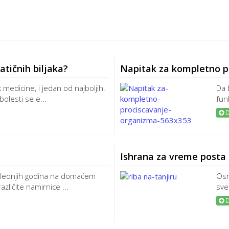
atičnih biljaka?
Napitak za kompletno p
lik medicine, i jedan od najboljih.
Da 
bolesti se e...
fun
D
Ishrana za vreme posta
slednjih godina na domaćem
Osn
azličite namirnice ...
svem
D