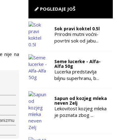
POGLEDAJE JOŠ
Sok pravi koktel 0.5l
Prirodni mutni voćni-
povrtni sok od jabu...
e nije na
Seme lucerke - Alfa-
Alfa 50g
Lucerka predstavlja
biljnu superhranu, b...
Sapun od kozjeg mleka
neven Zelj
Lekovitost kozjeg mleka
je poznata zbog ...
ganizmu