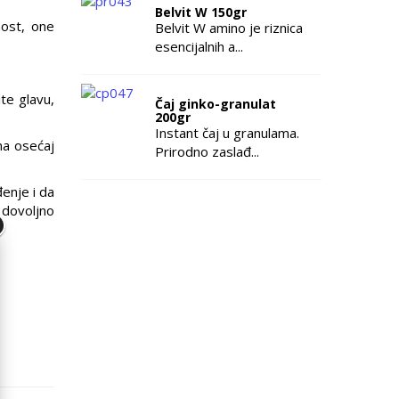
Belvit W 150gr
nost, one
Belvit W amino je riznica
esencijalnih a...
te glavu,
Čaj ginko-granulat
200gr
Instant čaj u granulama.
na osećaj
Prirodno zaslađ...
enje i da
i dovoljno