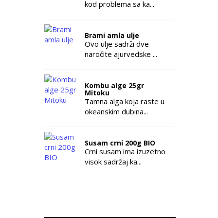
kod problema sa ka...
Brami amla ulje
Ovo ulje sadrži dve
naročite ajurvedske ...
Kombu alge 25gr
Mitoku
Tamna alga koja raste u
okeanskim dubina...
Susam crni 200g BIO
Crni susam ima izuzetno
visok sadržaj ka...