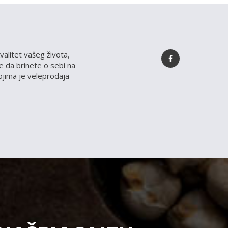
valitet vašeg života,
 da brinete o sebi na
kojima je veleprodaja