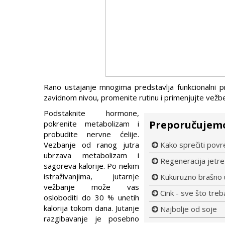
Rano ustajanje mnogima predstavlja funkcionalni pro
zavidnom nivou, promenite rutinu i primenjujte vežbe
Podstaknite hormone,
Preporučujem
pokrenite metabolizam i
probudite nervne ćelije.
Vezbanje od ranog jutra
Kako sprečiti povr
ubrzava metabolizam i
Regeneracija jetre -
sagoreva kalorije. Po nekim
istraživanjima, jutarnje
Kukuruzno brašno 
vežbanje može vas
Cink - sve što tre
osloboditi do 30 % unetih
kalorija tokom dana. Jutanje
Najbolje od soje
razgibavanje je posebno