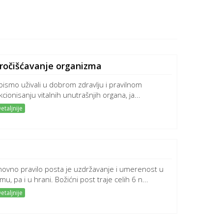
ročišćavanje organizma
bismo uživali u dobrom zdravlju i pravilnom
kcionisanju vitalnih unutrašnjih organa, ja...
etaljnije
ovno pravilo posta je uzdržavanje i umerenost u
u, pa i u hrani. Božićni post traje celih 6 n...
etaljnije