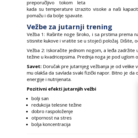
preporučljivo tokom leta
kada su temperature izrazito visoke a naši kapacit
pomažu i da bolje spavate.
Vežbe za jutarnji trening
Vežba 1: Raširite noge široko, i sa prstima prema n
stisnite kukove i vratite se u stojeći položaj. Dišit
Vežba 2: Iskoračite jednom nogom, a leđa zadržite u
težine u kvadricepsima. Prednja noga je pod uglom o
Savet:
Doručak pre jutarnjeg vežbanja je od velike 
mu olakša da savlada svaki fizički napor. Bitno je da 
energije i nutrijenata.
Pozitivni efekti jutarnjih vežbi
bolji san
redukcija telesne težine
dobro raspoloženje
otpornost na stres
bolja koncentracija