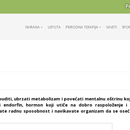
P
ISHRANA
LEPOTA
PRIRODNA TERAPIJA
SAVETI
SPO
buditi, ubrzati metabolizam i povećati mentalnu oštrinu koj
di endorfin, hormon koji utiče na dobro raspoloženje i 
vate radnu sposobnost i navikavate organizam da se ose