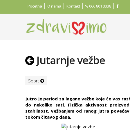
Početna
O nama
Kontakt
066 801 3338
Jutarnje vežbe
Sport
Jutro je period za lagane vežbe koje će vas raz
do nekoliko sati. Fizička aktivnost proizvo
stabilnost. Vežbanjem od ranog jutra poveća
tokom čitavog dana.