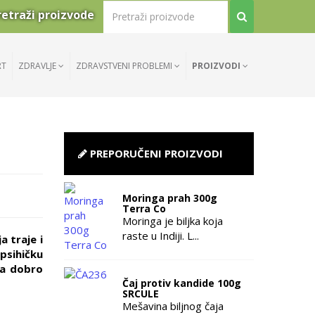
retraži proizvode
RT
ZDRAVLJE
ZDRAVSTVENI PROBLEMI
PROIZVODI
PREPORUČENI PROIZVODI
Moringa prah 300g
Terra Co
Moringa je biljka koja
raste u Indiji. L...
a traje i
psihičku
ća dobro
Čaj protiv kandide 100g
SRCULE
Mešavina biljnog čaja