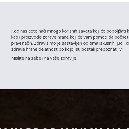
Kod nas ćete naći mnogo korisnih saveta koji će poboljšati k
kao i proizvode zdrave hrane koji će vam pomoći da počnete
pravi način. Zdravisimo je sastavljen od tima iskusnih ljudi, 
zdrave hrane delatnost po kojoj su postali prepoznatljivi.
Mislite na sebe i na vaše zdravlje.