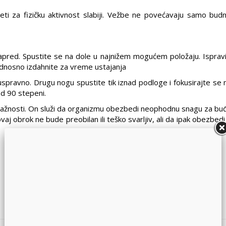
eti za fizičku aktivnost slabiji. Vežbe ne povećavaju samo bud
apred. Spustite se na dole u najnižem mogućem položaju. Ispravi
e, odnosno izdahnite za vreme ustajanja
spravno. Drugu nogu spustite tik iznad podloge i fokusirajte se 
d 90 stepeni.
važnosti. On služi da organizmu obezbedi neophodnu snagu za buđ
ovaj obrok ne bude preobilan ili teško svarljiv, ali da ipak obezbed