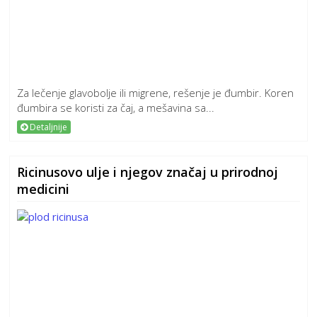
Za lečenje glavobolje ili migrene, rešenje je đumbir. Koren
đumbira se koristi za čaj, a mešavina sa...
Detaljnije
Ricinusovo ulje i njegov značaj u prirodnoj
medicini