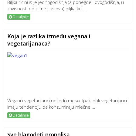
Biljka ricinus je jednogodišnja (a ponegde i dvogodišnja, u
zavisnosti od klime i uslova) biljka koj...
Detaljnije
Koja je razlika između vegana i
vegetarijanaca?
Vegani i vegetarijanci ne jedu meso. Ipak, dok vegetarijanci
imaju tendenciju da konzumiraju mlečne ...
Detaljnije
Sve blagodeti propolisa