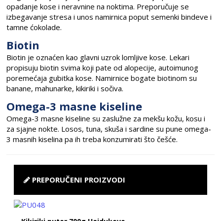
opadanje kose i neravnine na noktima. Preporučuje se
izbegavanje stresa i unos namirnica poput semenki bindeve i
tamne ćokolade.
Biotin
Biotin je oznaćen kao glavni uzrok lomljive kose. Lekari
propisuju biotin svima koji pate od alopecije, autoimunog
poremećaja gubitka kose. Namirnice bogate biotinom su
banane, mahunarke, kikiriki i sočiva.
Omega-3 masne kiseline
Omega-3 masne kiseline su zaslužne za mekšu kožu, kosu i
za sjajne nokte. Losos, tuna, skuša i sardine su pune omega-
3 masnih kiselina pa ih treba konzumirati što češće.
PREPORUČENI PROIZVODI