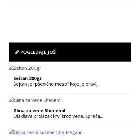
POGLEDAJE JOŠ
Seitan 200gr
Sejtan je “pšenično meso” koje je pravlj...
Glina za vene Shenemil
Olakšava prolazak krvi kroz vene. Spreča...