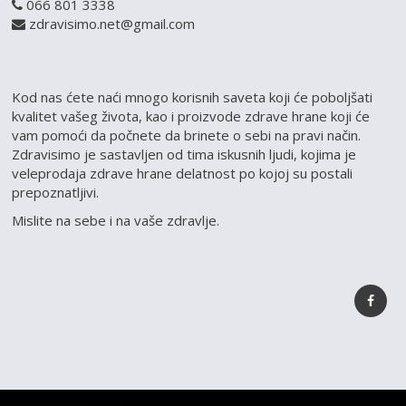
066 801 3338
zdravisimo.net@gmail.com
Kod nas ćete naći mnogo korisnih saveta koji će poboljšati
kvalitet vašeg života, kao i proizvode zdrave hrane koji će
vam pomoći da počnete da brinete o sebi na pravi način.
Zdravisimo je sastavljen od tima iskusnih ljudi, kojima je
veleprodaja zdrave hrane delatnost po kojoj su postali
prepoznatljivi.
Mislite na sebe i na vaše zdravlje.