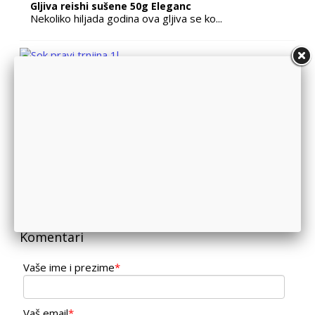
Gljiva reishi sušene 50g Eleganc
Nekoliko hiljada godina ova gljiva se ko...
Sok pravi trnjina 1l
Prirodni mutni voćni nektar od trnjine. ...
Glina za sunčanje 250ml Shenemil
Zaštitna emulzija za sunčanje i negu tel...
Komentari
Vaše ime i prezime
*
Vaš email
*