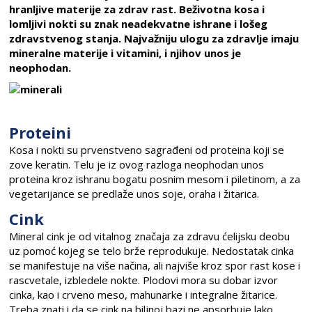
hranljive materije za zdrav rast. Beživotna kosa i
lomljivi nokti su znak neadekvatne ishrane i lošeg
zdravstvenog stanja. Najvažniju ulogu za zdravlje imaju
mineralne materije i vitamini, i njihov unos je
neophodan.
Proteini
Kosa i nokti su prvenstveno sagrađeni od proteina koji se
zove keratin. Telu je iz ovog razloga neophodan unos
proteina kroz ishranu bogatu posnim mesom i piletinom, a za
vegetarijance se predlaže unos soje, oraha i žitarica.
Cink
Mineral cink je od vitalnog značaja za zdravu ćelijsku deobu
uz pomoć kojeg se telo brže reprodukuje. Nedostatak cinka
se manifestuje na više načina, ali najviše kroz spor rast kose i
rascvetale, izbledele nokte. Plodovi mora su dobar izvor
cinka, kao i crveno meso, mahunarke i integralne žitarice.
Treba znati i da se cink na biljnoj bazi ne apsorbuje lako.