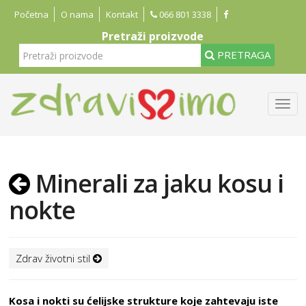
Početna
O nama
Kontakt
066 801 3338
Pretraži proizvode
PRETRAGA
Minerali za jaku kosu i
nokte
Zdrav životni stil
Kosa i nokti su ćelijske strukture koje zahtevaju iste