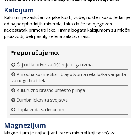
Kalcijum
Kalcijum je zaslužan za jake kosti, zube, nokte i kosu. Jedan je
od najneophodnijih minerala, tako da će se njegoven
nedostatak primetiti lako. Hrana bogata kalcijumom su mlečni
proizvodi, beli pasulj, zelena salata, orasi…
Preporučujemo:
Čaj od koprive za čišćenje organizma
Prirodna kozmetika - blagotvorna i ekološka varijanta
za negu lica i tela
Kukuruzno brašno umesto pilinga
Đumbir lekovita svojstva
Topla voda sa limunom
Magnezijum
Magnezijum je najbolji anti stres mineral koji sprečava