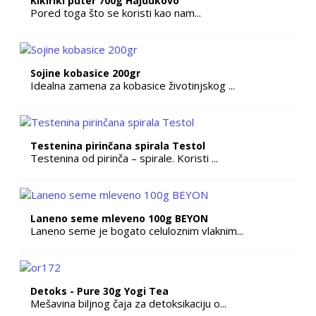
Kikiriki puter 700g Hajdukovo
Pored toga što se koristi kao nam...
Sojine kobasice 200gr
Idealna zamena za kobasice životinjskog ...
Testenina pirinčana spirala Testol
Testenina od pirinča – spirale. Koristi ...
Laneno seme mleveno 100g BEYON
Laneno seme je bogato celuloznim vlaknim...
Detoks - Pure 30g Yogi Tea
Mešavina biljnog čaja za detoksikaciju o...