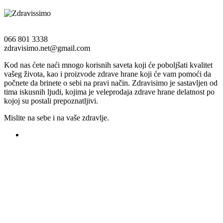
Detaljnije
066 801 3338
zdravisimo.net@gmail.com
Kod nas ćete naći mnogo korisnih saveta koji će poboljšati kvalitet
vašeg života, kao i proizvode zdrave hrane koji će vam pomoći da
počnete da brinete o sebi na pravi način. Zdravisimo je sastavljen od
tima iskusnih ljudi, kojima je veleprodaja zdrave hrane delatnost po
kojoj su postali prepoznatljivi.
Mislite na sebe i na vaše zdravlje.
Registruj svoju prodavnicu na našem sajtu
Saznaj više