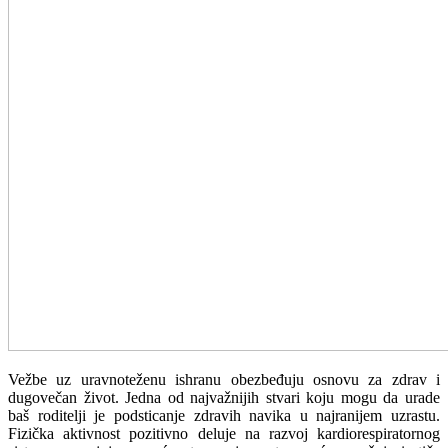
Vežbe uz uravnoteženu ishranu obezbeđuju osnovu za zdrav i
dugovečan život. Jedna od najvažnijih stvari koju mogu da urade
baš roditelji je podsticanje zdravih navika u najranijem uzrastu.
Fizička aktivnost pozitivno deluje na razvoj kardiorespiratornog