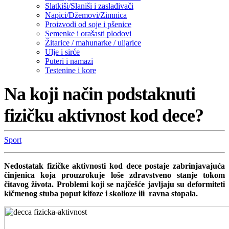
Slatkiši/Slaniši i zaslađivači
Napici/Džemovi/Zimnica
Proizvodi od soje i pšenice
Semenke i orašasti plodovi
Žitarice / mahunarke / uljarice
Ulje i sirće
Puteri i namazi
Testenine i kore
Na koji način podstaknuti
fizičku aktivnost kod dece?
Sport
Nedostatak fizičke aktivnosti kod dece postaje zabrinjavajuća
činjenica koja prouzrokuje loše zdravstveno stanje tokom
čitavog života. Problemi koji se najčešće javljaju su deformiteti
kičmenog stuba poput kifoze i skolioze ili ravna stopala.