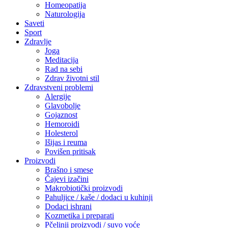
Homeopatija
Naturologija
Saveti
Sport
Zdravlje
Joga
Meditacija
Rad na sebi
Zdrav životni stil
Zdravstveni problemi
Alergije
Glavobolje
Gojaznost
Hemoroidi
Holesterol
Išijas i reuma
Povišen pritisak
Proizvodi
Brašno i smese
Čajevi izačini
Makrobiotički proizvodi
Pahuljice / kaše / dodaci u kuhinji
Dodaci ishrani
Kozmetika i preparati
Pčelinji proizvodi / suvo voće