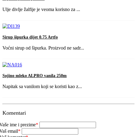
Ulje divlje žalfije je veoma korisno za ...
Sirup šipurka dijet 0.75 Artfo
Voćni sirup od šipurka. Proizvod ne sadr...
Sojino mleko ALPRO vanila 250m
Napitak sa vanilom koji se koristi kao z...
Komentari
Vaše ime i prezime
*
Vaš email
*