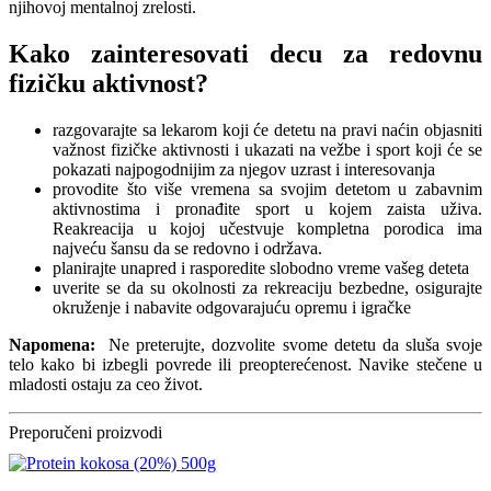
njihovoj mentalnoj zrelosti.
Kako zainteresovati decu za redovnu
fizičku aktivnost?
razgovarajte sa lekarom koji će detetu na pravi naćin objasniti
važnost fizičke aktivnosti i ukazati na vežbe i sport koji će se
pokazati najpogodnijim za njegov uzrast i interesovanja
provodite što više vremena sa svojim detetom u zabavnim
aktivnostima i pronađite sport u kojem zaista uživa.
Reakreacija u kojoj učestvuje kompletna porodica ima
najveću šansu da se redovno i održava.
planirajte unapred i rasporedite slobodno vreme vašeg deteta
uverite se da su okolnosti za rekreaciju bezbedne, osigurajte
okruženje i nabavite odgovarajuću opremu i igračke
Napomena:
Ne preterujte, dozvolite svome detetu da sluša svoje
telo kako bi izbegli povrede ili preopterećenost. Navike stečene u
mladosti ostaju za ceo život.
Preporučeni proizvodi