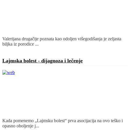
Valerijana drugačije poznata kao odoljen višegodišanja je zeljasta
biljka iz porodice ...
Detaljnije
Lajmska bolest - dijagnoza i lečenje
Kada pomenemo „Lajmsku bolest“ prva asocijacija na ovo teško i
opasno oboljenje j...