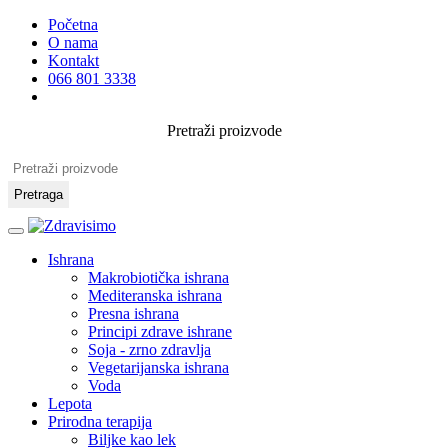
Početna
O nama
Kontakt
066 801 3338
Pretraži proizvode
Pretraga
Ishrana
Makrobiotička ishrana
Mediteranska ishrana
Presna ishrana
Principi zdrave ishrane
Soja - zrno zdravlja
Vegetarijanska ishrana
Voda
Lepota
Prirodna terapija
Biljke kao lek