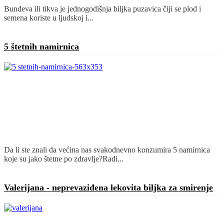
Bundeva ili tikva je jednogodišnja biljka puzavica čiji se plod i
semena koriste u ljudskoj i...
Detaljnije
5 štetnih namirnica
Da li ste znali da većina nas svakodnevno konzumira 5 namirnica
koje su jako štetne po zdravlje?Radi...
Detaljnije
Valerijana - neprevaziđena lekovita biljka za smirenje