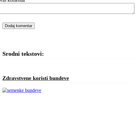
Vaš komentar
*
Dodaj komentar
Srodni tekstovi:
Zdravstvene koristi bundeve