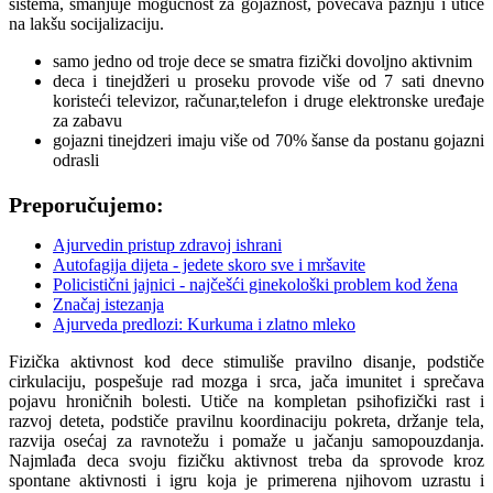
sistema, smanjuje mogućnost za gojaznost, povećava pažnju i utiče
na lakšu socijalizaciju.
samo jedno od troje dece se smatra fizički dovoljno aktivnim
deca i tinejdžeri u proseku provode više od 7 sati dnevno
koristeći televizor, računar,telefon i druge elektronske uređaje
za zabavu
gojazni tinejdzeri imaju više od 70% šanse da postanu gojazni
odrasli
Preporučujemo:
Ajurvedin pristup zdravoj ishrani
Autofagija dijeta - jedete skoro sve i mršavite
Policistični jajnici - najčešći ginekološki problem kod žena
Značaj istezanja
Ajurveda predlozi: Kurkuma i zlatno mleko
Fizička aktivnost kod dece stimuliše pravilno disanje, podstiče
cirkulaciju, pospešuje rad mozga i srca, jača imunitet i sprečava
pojavu hroničnih bolesti. Utiče na kompletan psihofizički rast i
razvoj deteta, podstiče pravilnu koordinaciju pokreta, držanje tela,
razvija osećaj za ravnotežu i pomaže u jačanju samopouzdanja.
Najmlađa deca svoju fizičku aktivnost treba da sprovode kroz
spontane aktivnosti i igru koja je primerena njihovom uzrastu i