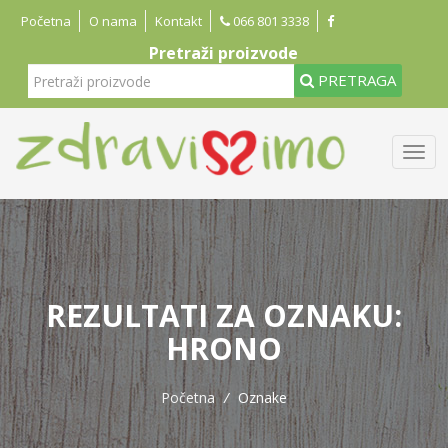
Početna
O nama
Kontakt
066 801 3338
Pretraži proizvode
PRETRAGA
REZULTATI ZA OZNAKU:
HRONO
Početna
/
Oznake