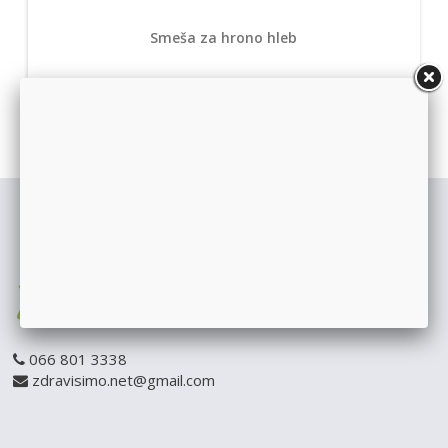
Smeša za hrono hleb
066 801 3338
zdravisimo.net@gmail.com