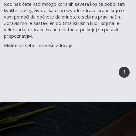
Kod nas ćete naći mnogo korisnih saveta koji će poboljšati
kvalitet vašeg života, kao i proizvode zdrave hrane koji će
vam pomoći da počnete da brinete o sebi na pravi način.
Zdravisimo je sastavljen od tima iskusnih ljudi, kojima je
veleprodaja zdrave hrane delatnost po kojoj su postali
prepoznatljivi.
Mislite na sebe i na vaše zdravlje.