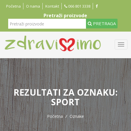
Početna
O nama
Kontakt
066 801 3338
Pretraži proizvode
PRETRAGA
REZULTATI ZA OZNAKU:
SPORT
Početna
/
Oznake