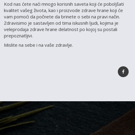
Kod nas ćete naći mnogo korisnih saveta koji će poboljšati
kvalitet vašeg života, kao i proizvode zdrave hrane koji će
vam pomoći da počnete da brinete o sebi na pravi način.
Zdravisimo je sastavljen od tima iskusnih ljudi, kojima je
veleprodaja zdrave hrane delatnost po kojoj su postali
prepoznatljivi.
Mislite na sebe i na vaše zdravlje.