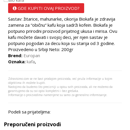
GDE KUPITI OVAJ PROIZVOD?
Sastav: žitarice, mahunarke, cikorija Biokafa je zdravija
zamena za “običnu“ kafu koja sadrži kofein. Biokafa je
potpuno prirodni proizvod prijatnog ukusa i mirisa. Ovu
kafu možete davati i svojoj deci, jer njen sastav je
potpuno pogodan za decu koja su starija od 3 godine.
Proizvedeno u Srbiji Neto: 200gr
Brend:
Europan
Oznaka:
kafa
,
Zdravisimo.com se ne bavi prodajom proizvoda, već pruža informacije u kojim
objektima ih možete kupiti.
Nastojimo da budemo što precizniji u opisu svih proizvoda, ali ne možemo da
garantujemo da su svi opisi kompletni i bez grešaka.
Informacije o proizvodima namenjene su samo za generalno informisanje.
Podeli sa prijateljima:
Preporučeni proizvodi