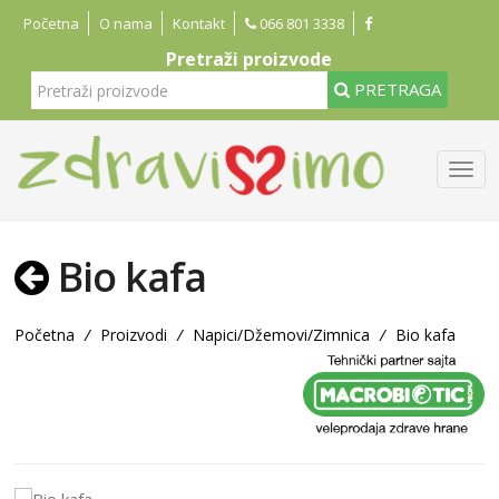
Početna
O nama
Kontakt
066 801 3338
Pretraži proizvode
PRETRAGA
Bio kafa
Početna
/
Proizvodi
/
Napici/Džemovi/Zimnica
/
Bio kafa