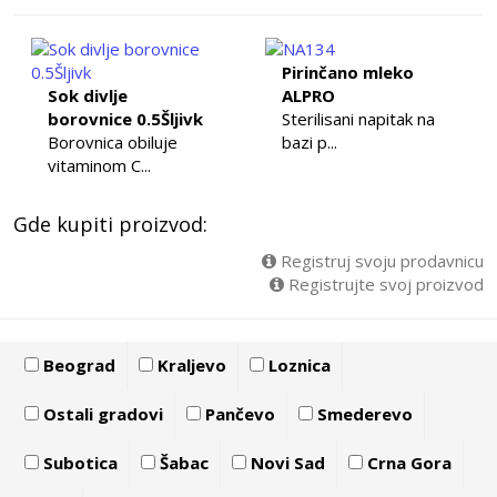
Pirinčano mleko
Sok divlje
ALPRO
borovnice 0.5Šljivk
Sterilisani napitak na
Borovnica obiluje
bazi p...
vitaminom C...
Gde kupiti proizvod:
Registruj svoju prodavnicu
Registrujte svoj proizvod
Beograd
Kraljevo
Loznica
Ostali gradovi
Pančevo
Smederevo
Subotica
Šabac
Novi Sad
Crna Gora