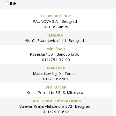
BiH
CECIN BIOŠPAJZ
PAUNOVA 3 A - Beograd -
011 3984695
EFEDRA
Đorđa Stanojevića 11d -Beograd -
Mini Špajz
Požeska 150 - Banovo brdo -
011/754-37-90
MARTINA
Masarikov trg 5 - Zemun -
011/3162 581
BIO KUTAK
Kralja Petra I br.35 -S. Mitrovica -
BGD TRADE Zdrava Hrana
Bulevar Kralja Aleksandra 272 -Beograd -
011/2410-642