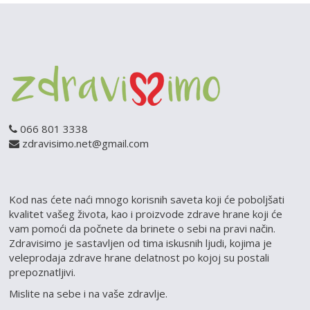
066 801 3338
zdravisimo.net@gmail.com
Kod nas ćete naći mnogo korisnih saveta koji će poboljšati
kvalitet vašeg života, kao i proizvode zdrave hrane koji će
vam pomoći da počnete da brinete o sebi na pravi način.
Zdravisimo je sastavljen od tima iskusnih ljudi, kojima je
veleprodaja zdrave hrane delatnost po kojoj su postali
prepoznatljivi.
Mislite na sebe i na vaše zdravlje.