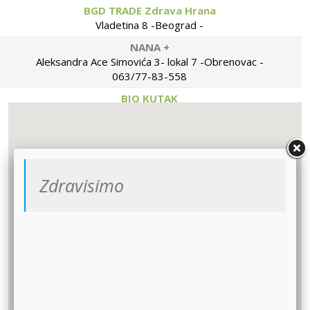
BGD TRADE Zdrava Hrana
Vladetina 8 -Beograd -
NANA +
Aleksandra Ace Simovića 3- lokal 7 -Obrenovac -
063/77-83-558
BIO KUTAK
Ugao V.Dugosevica i Orlovićeve -Ruma -
TRKULJA ZDRAVA HRANA
Cara Nikolaja II 90-Beograd -
063/328-322
Zdravisimo
BOSILJAK
Nova zelena pijaca -Loznica -
064/466-95-18
SMOKVICA MB
Mike Alasa 24 - Beograd -
011/218-111-0