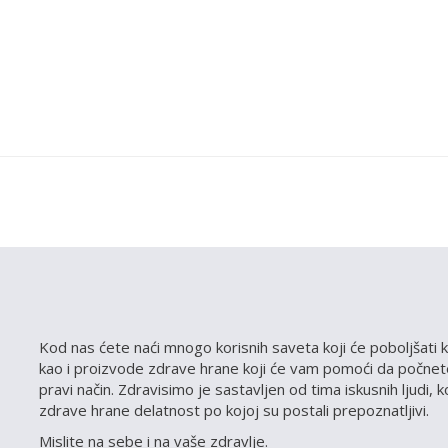
Kod nas ćete naći mnogo korisnih saveta koji će poboljšati k
kao i proizvode zdrave hrane koji će vam pomoći da počnete
pravi način. Zdravisimo je sastavljen od tima iskusnih ljudi, 
zdrave hrane delatnost po kojoj su postali prepoznatljivi.
Mislite na sebe i na vaše zdravlje.