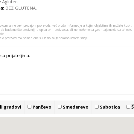
:
Agluten
a:
BEZ GLUTENA
,
o.com se ne bavi prodajom proizvoda, već pruža informacije u kojim objektima ih možete kupiti.
 da budemo što precizniji u opisu svih proizvoda, ali ne možemo da garantujemo da su svi opisi
aka.
je o proizvodima namenjene su samo za generalno informisanje.
sa prijateljima:
i gradovi
Pančevo
Smederevo
Subotica
Š