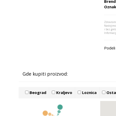
Brend
Oznak
Zdravisim
Nastojimo
i bez greš
Informaci
Podeli 
Gde kupiti proizvod:
Beograd
Kraljevo
Loznica
Ostal