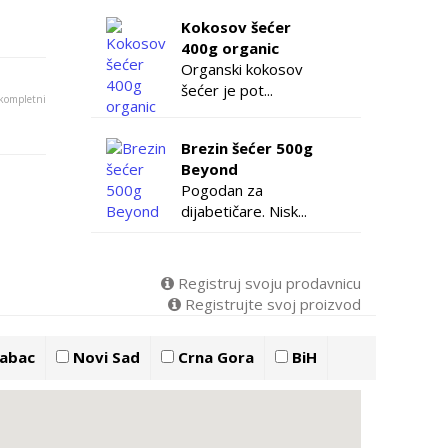
Kokosov šećer
400g organic
Organski kokosov
šećer je pot...
 kompletni
Brezin šećer 500g
Beyond
Pogodan za
dijabetičare. Nisk...
Registruj svoju prodavnicu
Registrujte svoj proizvod
abac
Novi Sad
Crna Gora
BiH