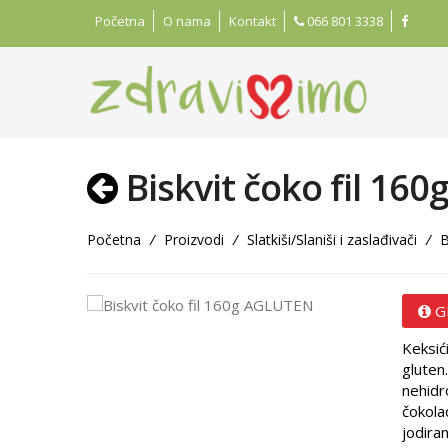
Početna
O nama
Kontakt
066 801 3338
Biskvit čoko fil 16
Početna
/
Proizvodi
/
Slatkiši/Slaniši i zaslađivači
/
B
G
Keksić
gluten
nehidr
čokola
jodira