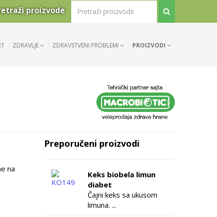
retraži proizvode
RT
ZDRAVLJE
ZDRAVSTVENI PROBLEMI
PROIZVODI
Preporučeni proizvodi
ne na
Keks biobela limun
diabet
Čajni keks sa ukusom
limuna. ...