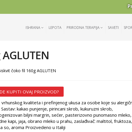
P
ISHRANA
LEPOTA
PRIRODNA TERAPIJA
SAVETI
SPO
0g AGLUTEN
iskvit čoko fil 160g AGLUTEN
DE KUPITI OVAJ PROIZVOD?
i vrhunskog kvaliteta i prefinjenog ukusa za osobe koje su alergič
. Sastav: kakao punjenje, pirincani skrob, kukuruzni skrob,
ogenizovan biljni margrin, sećer, pasterizovno punomasno mleko,
dne kapi, jaja, obrano mleko u prahu, zaslađivač: maltitol, fruktoza,
na so, aroma Proizvedeno u Italiji