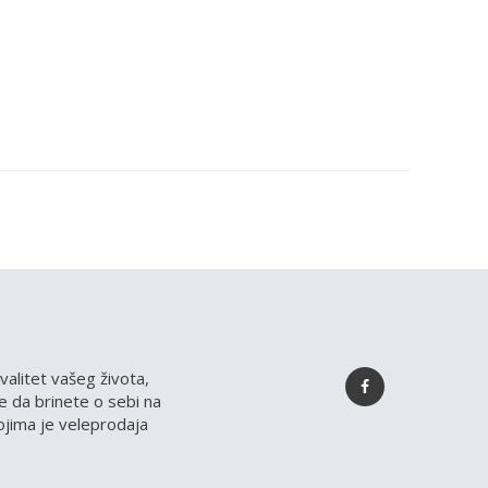
valitet vašeg života,
 da brinete o sebi na
kojima je veleprodaja