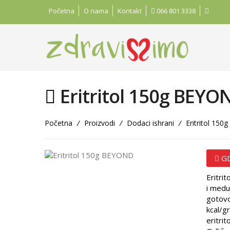
Početna
O nama
Kontakt
066 801 3338
Eritritol 150g BEYO
Početna
/
Proizvodi
/
Dodaci ishrani
/
Eritritol 15
GD
Eritrit
i medu
gotovo
kcal/g
eritrit