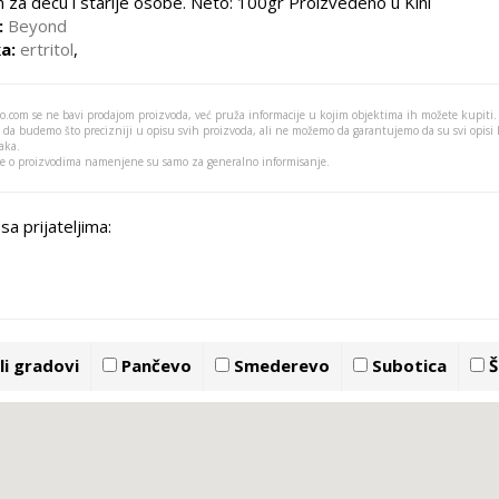
n za decu i starije osobe. Neto: 100gr Proizvedeno u Kini
:
Beyond
a:
ertritol
,
o.com se ne bavi prodajom proizvoda, već pruža informacije u kojim objektima ih možete kupiti.
 da budemo što precizniji u opisu svih proizvoda, ali ne možemo da garantujemo da su svi opisi
aka.
je o proizvodima namenjene su samo za generalno informisanje.
sa prijateljima:
i gradovi
Pančevo
Smederevo
Subotica
Š