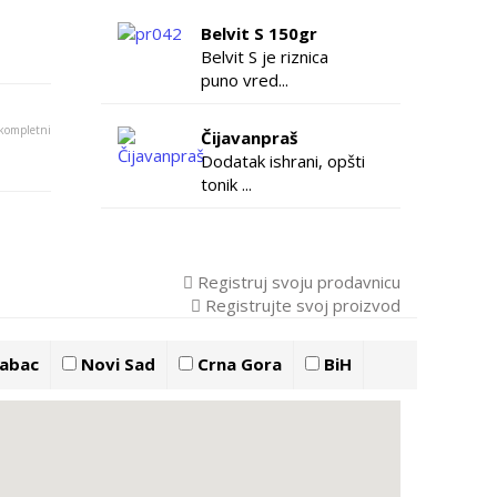
Belvit S 150gr
Belvit S je riznica
puno vred...
 kompletni
Čijavanpraš
Dodatak ishrani, opšti
tonik ...
Registruj svoju prodavnicu
Registrujte svoj proizvod
abac
Novi Sad
Crna Gora
BiH