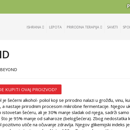
P
ISHRANA
LEPOTA
PRIRODNA TERAPIJA
SAVETI
SPO
ND
0g BEYOND
E KUPITI OVAJ PROIZVOD?
ol je šećerni alkohol- poliol koji se prirodno nalazi u grožđu, vinu, k
, a nastaje prirodnim procesom mikrobne fermentacije. Njegov uk
 istovetan šećeru, ali je 30% manje sladak od njega, sadrži samo
r što je 95% manje od saharoze (belogšećera). Zbog nedostatka ka
ol pozitivno utiče na očuvanje zdravlja. Njegov glikemijski indeks je