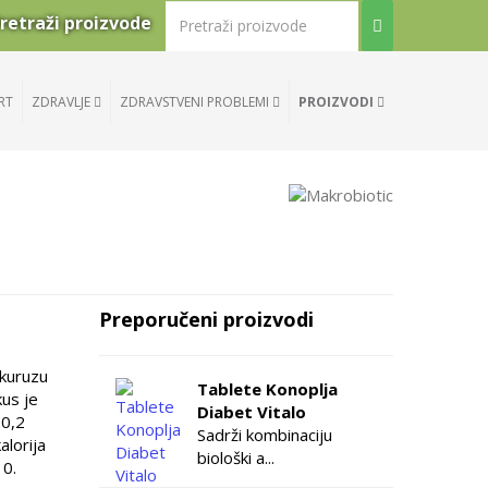
retraži proizvode
RT
ZDRAVLJE
ZDRAVSTVENI PROBLEMI
PROIZVODI
Preporučeni proizvodi
ukuruzu
Tablete Konoplja
us je
Diabet Vitalo
 0,2
Sadrži kombinaciju
lorija
biološki a...
 0.