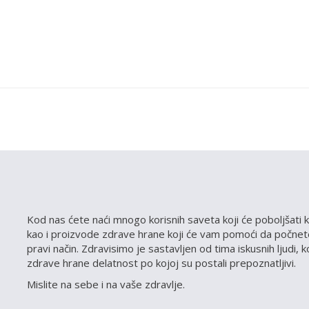
Kod nas ćete naći mnogo korisnih saveta koji će poboljšati k
kao i proizvode zdrave hrane koji će vam pomoći da počnete
pravi način. Zdravisimo je sastavljen od tima iskusnih ljudi, 
zdrave hrane delatnost po kojoj su postali prepoznatljivi.
Mislite na sebe i na vaše zdravlje.