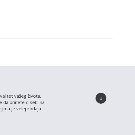
valitet vašeg života,
 da brinete o sebi na
kojima je veleprodaja