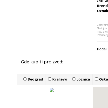
Odliča
Brend
Oznak
Zdravisim
Nastojimo
i bez greš
Informaci
Podeli 
Gde kupiti proizvod:
Beograd
Kraljevo
Loznica
Ostal