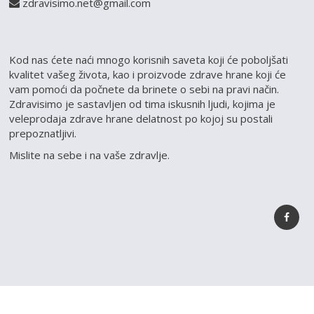
zdravisimo.net@gmail.com
Kod nas ćete naći mnogo korisnih saveta koji će poboljšati
kvalitet vašeg života, kao i proizvode zdrave hrane koji će
vam pomoći da počnete da brinete o sebi na pravi način.
Zdravisimo je sastavljen od tima iskusnih ljudi, kojima je
veleprodaja zdrave hrane delatnost po kojoj su postali
prepoznatljivi.
Mislite na sebe i na vaše zdravlje.