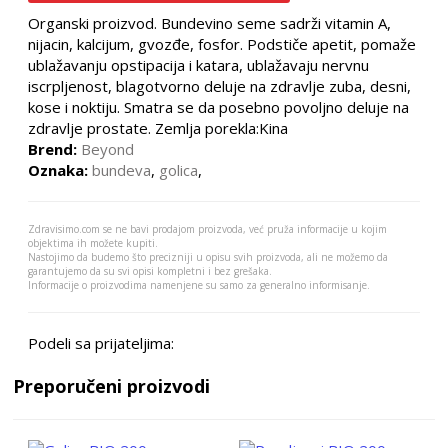
Organski proizvod. Bundevino seme sadrži vitamin A,
nijacin, kalcijum, gvozđe, fosfor. Podstiče apetit, pomaže
ublažavanju opstipacija i katara, ublažavaju nervnu
iscrpljenost, blagotvorno deluje na zdravlje zuba, desni,
kose i noktiju. Smatra se da posebno povoljno deluje na
zdravlje prostate. Zemlja porekla:Kina
Brend:
Beyond
Oznaka:
bundeva
,
golica
,
Zdravisimo.com se ne bavi prodajom proizvoda, već pruža informacije u kojim
objektima ih možete kupiti.
Nastojimo da budemo što precizniji u opisu svih proizvoda, ali ne možemo da
garantujemo da su svi opisi kompletni i bez grešaka.
Informacije o proizvodima namenjene su samo za generalno informisanje.
Podeli sa prijateljima:
Preporučeni proizvodi