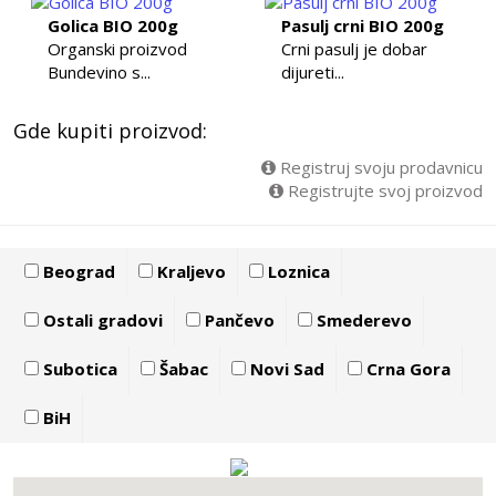
Golica BIO 200g
Pasulj crni BIO 200g
Organski proizvod
Crni pasulj je dobar
Bundevino s...
dijureti...
Gde kupiti proizvod:
Registruj svoju prodavnicu
Registrujte svoj proizvod
Beograd
Kraljevo
Loznica
Ostali gradovi
Pančevo
Smederevo
Subotica
Šabac
Novi Sad
Crna Gora
BiH