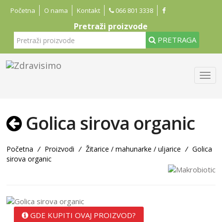
Početna
O nama
Kontakt
066 801 3338
Pretraži proizvode
PRETRAGA
Golica sirova organic
Početna
/
Proizvodi
/
Žitarice / mahunarke / uljarice
/
Golica
sirova organic
GDE KUPITI OVAJ PROIZVOD?