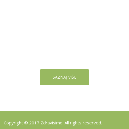
REGISTRUJ SVOJU
PRODAVNICU NA NAŠEM
SAJTU
SAZNAJ VIŠE
Copyright © 2017 Zdravisimo. All rights reserved.