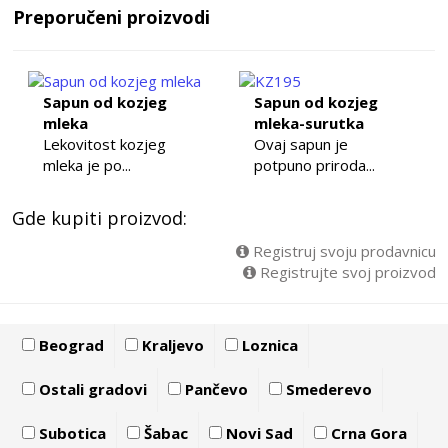
Preporučeni proizvodi
Sapun od kozjeg
Sapun od kozjeg
mleka
mleka-surutka
Lekovitost kozjeg
Ovaj sapun je
mleka je po...
potpuno priroda...
Gde kupiti proizvod:
Registruj svoju prodavnicu
Registrujte svoj proizvod
Beograd
Kraljevo
Loznica
Ostali gradovi
Pančevo
Smederevo
Subotica
Šabac
Novi Sad
Crna Gora