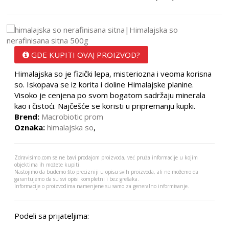
GDE KUPITI OVAJ PROIZVOD?
Himalajska so je fizički lepa, misteriozna i veoma korisna
so. Iskopava se iz korita i doline Himalajske planine.
Visoko je cenjena po svom bogatom sadržaju minerala
kao i čistoći. Najčešće se koristi u pripremanju kupki.
Brend:
Macrobiotic prom
Oznaka:
himalajska so
,
Zdravisimo.com se ne bavi prodajom proizvoda, već pruža informacije u kojim
objektima ih možete kupiti.
Nastojimo da budemo što precizniji u opisu svih proizvoda, ali ne možemo da
garantujemo da su svi opisi kompletni i bez grešaka.
Informacije o proizvodima namenjene su samo za generalno informisanje.
Podeli sa prijateljima: