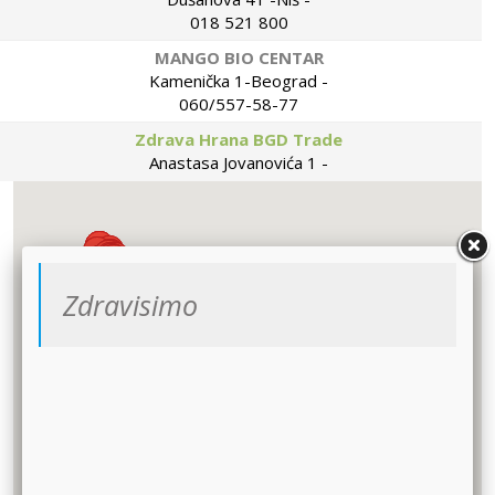
018 521 800
MANGO BIO CENTAR
Kamenička 1-Beograd -
060/557-58-77
Zdrava Hrana BGD Trade
Anastasa Jovanovića 1 -
011/383-63-98
BIO DUĆAN MOJE ZRNO
Ustanička 204a, lok 2 - Beograd -
011/34-74-581
Zdravisimo
BLAGO IZ PRIRODE
Vojvode Stepe 216-Beograd -
064/140-50-54
VAŠA TESA
Bežanijska 23, Beograd -
064/17-23-111
GREEN SHOP
Mileševska 47, Beograd -