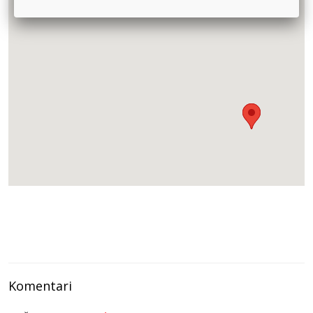
060/332-16-36
ZRNO
Marka Oreškovica 27 - Beograd -
063/88-22-392
PRIMED
Vojvode Stepe 120, Beograd -
011/391-01-87
Herbasana
DŽORDŽA VAŠINGTONA 8-10 - Beograd -
011/33-45-879
SO BIBER I ZRNO
Studentska 25-Beograd -
011/2600-338
SMOKVICA MB
Mike Alasa 24 - Beograd -
011/218-111-0
Komentari