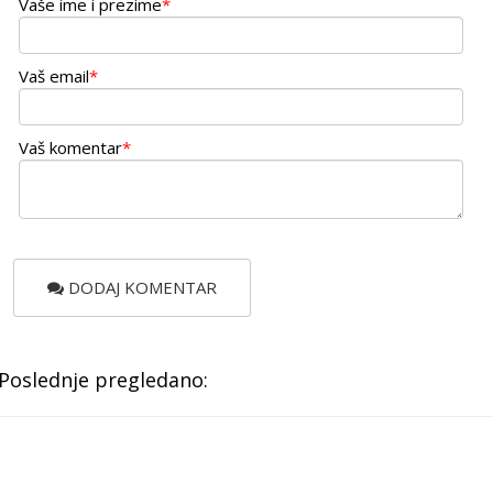
Vaše ime i prezime
*
Vaš email
*
Vaš komentar
*
DODAJ KOMENTAR
Poslednje pregledano: