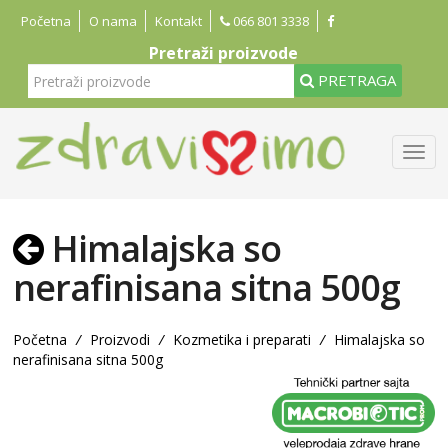
Početna
O nama
Kontakt
066 801 3338
Pretraži proizvode
PRETRAGA
Himalajska so
nerafinisana sitna 500g
Početna
/
Proizvodi
/
Kozmetika i preparati
/
Himalajska so
nerafinisana sitna 500g