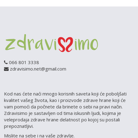
066 801 3338
zdravisimo.net@gmail.com
Kod nas ćete naći mnogo korisnih saveta koji će poboljšati
kvalitet vašeg života, kao i proizvode zdrave hrane koji će
vam pomoći da počnete da brinete o sebi na pravi način.
Zdravisimo je sastavljen od tima iskusnih ljudi, kojima je
veleprodaja zdrave hrane delatnost po kojoj su postali
prepoznatljivi.
Mislite na sebe i na vaše zdravlje.