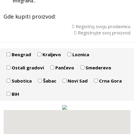
integralna...
Gde kupiti proizvod:
Registruj svoju prodavnicu
Registrujte svoj proizvod
Beograd
Kraljevo
Loznica
Ostali gradovi
Pančevo
Smederevo
Subotica
Šabac
Novi Sad
Crna Gora
BiH