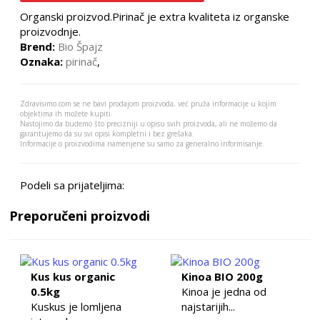
Organski proizvod.Pirinač je extra kvaliteta iz organske
proizvodnje.
Brend:
Bio Špajz
Oznaka:
pirinač
,
Zdravisimo.com se ne bavi prodajom proizvoda, već pruža informacije u kojim
objektima ih možete kupiti.
Nastojimo da budemo što precizniji u opisu svih proizvoda, ali ne možemo da
garantujemo da su svi opisi kompletni i bez grešaka.
Informacije o proizvodima namenjene su samo za generalno informisanje.
Podeli sa prijateljima:
Preporučeni proizvodi
Kus kus organic
Kinoa BIO 200g
0.5kg
Kinoa je jedna od
Kuskus je lomljena
najstarijih...