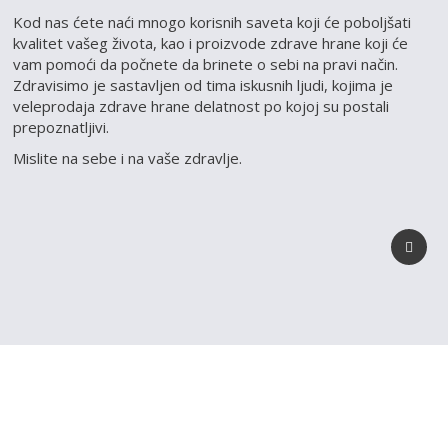
Kod nas ćete naći mnogo korisnih saveta koji će poboljšati
kvalitet vašeg života, kao i proizvode zdrave hrane koji će
vam pomoći da počnete da brinete o sebi na pravi način.
Zdravisimo je sastavljen od tima iskusnih ljudi, kojima je
veleprodaja zdrave hrane delatnost po kojoj su postali
prepoznatljivi.
Mislite na sebe i na vaše zdravlje.