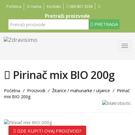
Početna
O nama
Kontakt
066 801 3338
Pretraži proizvode
PRETRAGA
Pirinač mix BIO 200g
Početna
/
Proizvodi
/
Žitarice / mahunarke / uljarice
/
Pirinač
mix BIO 200g
GDE KUPITI OVAJ PROIZVOD?