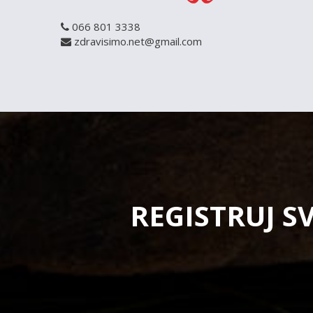
066 801 3338
zdravisimo.net@gmail.com
REGISTRUJ S