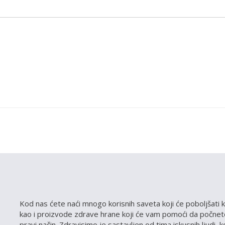
Kod nas ćete naći mnogo korisnih saveta koji će poboljšati k
kao i proizvode zdrave hrane koji će vam pomoći da počnete
pravi način. Zdravisimo je sastavljen od tima iskusnih ljudi, 