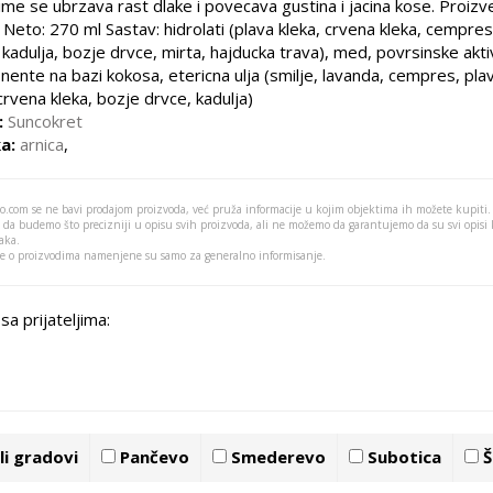
ime se ubrzava rast dlake i povecava gustina i jacina kose. Proiz
i Neto: 270 ml Sastav: hidrolati (plava kleka, crvena kleka, cempres
, kadulja, bozje drvce, mirta, hajducka trava), med, povrsinske akt
ente na bazi kokosa, etericna ulja (smilje, lavanda, cempres, pla
crvena kleka, bozje drvce, kadulja)
:
Suncokret
a:
arnica
,
o.com se ne bavi prodajom proizvoda, već pruža informacije u kojim objektima ih možete kupiti.
 da budemo što precizniji u opisu svih proizvoda, ali ne možemo da garantujemo da su svi opisi
aka.
je o proizvodima namenjene su samo za generalno informisanje.
sa prijateljima:
i gradovi
Pančevo
Smederevo
Subotica
Š