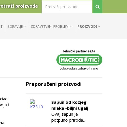
retraži proizvode
RT
ZDRAVLJE
ZDRAVSTVENI PROBLEMI
PROIZVODI
Preporučeni proizvodi
civo
Sapun od kozjeg
oja i
mleka -biljni ugalj
Ovaj sapun je
potpuno priroda...
ena