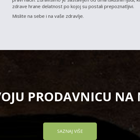
zdrave hrane delatnost po kojoj su postali prepoznatljivi.
Mislite na sebe i na vaše zdravlje.
VOJU PRODAVNICU NA
SAZNAJ VIŠE