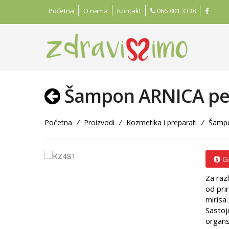
Početna
O nama
Kontakt
066 801 3338
Šampon ARNICA pe
Početna
/
Proizvodi
/
Kozmetika i preparati
/
Šampo
G
Za raz
od pri
mirisa.
Sastoj
organs