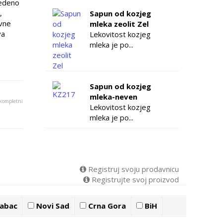
vedeno
,
Sapun od kozjeg
ivne
mleka zeolit Zel
va
Lekovitost kozjeg
mleka je po...
Sapun od kozjeg
mleka-neven
 kompletni
Lekovitost kozjeg
mleka je po...
Registruj svoju prodavnicu
Registrujte svoj proizvod
abac
Novi Sad
Crna Gora
BiH