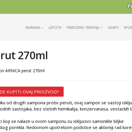
P
ISHRANA
LEPOTA
PRIRODNA TERAPIJA
SAVETI
SPO
rut 270ml
n ARNICA perut 270ml
DE KUPITI OVAJ PROIZVOD?
liku od drugih sampona protiv peruti, ovaj sampon se sastoji isklju
rodnih sastojaka, bez stetnih hemikalija, konzervanasa, vestackih b
ci koji se nalaze u ovom samponu su iskljucivo samonikle biljke
kog porekla. Redovnom upotrebom podstice se aktivniji rad kor