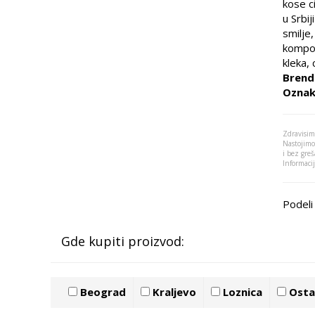
kose c
u Srbij
smilje
kompon
kleka, 
Brend
Oznak
Zdravisim
Nastojimo
i bez greš
Informaci
Podeli 
Gde kupiti proizvod:
Beograd
Kraljevo
Loznica
Ostal