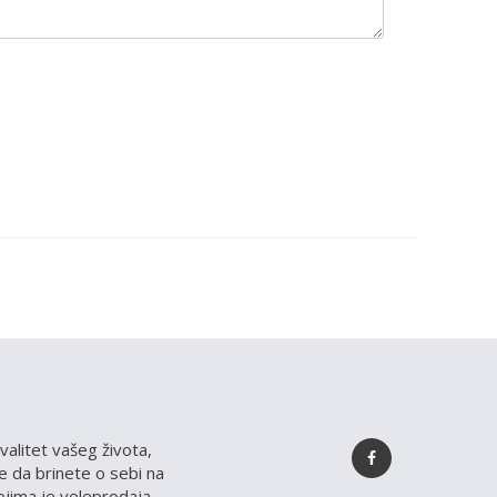
valitet vašeg života,
 da brinete o sebi na
kojima je veleprodaja