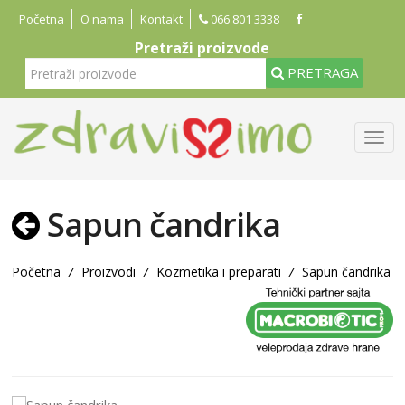
Početna
O nama
Kontakt
066 801 3338
Pretraži proizvode
PRETRAGA
Sapun čandrika
Početna
/
Proizvodi
/
Kozmetika i preparati
/
Sapun čandrika