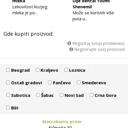
mleka
Ulje dental 100ml
Lekovitost kozjeg
Shenemil
mleka je po...
Može se koristiti više
puta u...
Gde kupiti proizvod:
Registruj svoju prodavnicu
Registrujte svoj proizvod
Beograd
Kraljevo
Loznica
Ostali gradovi
Pančevo
Smederevo
Subotica
Šabac
Novi Sad
Crna Gora
BiH
Macrobiotic prom
Kičevska 30 -