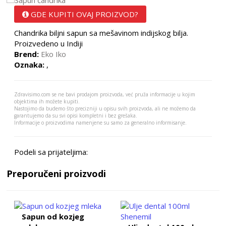
GDE KUPITI OVAJ PROIZVOD?
Chandrika biljni sapun sa mešavinom indijskog bilja.
Proizvedeno u Indiji
Brend:
Eko Iko
Oznaka:
,
Zdravisimo.com se ne bavi prodajom proizvoda, već pruža informacije u kojim
objektima ih možete kupiti.
Nastojimo da budemo što precizniji u opisu svih proizvoda, ali ne možemo da
garantujemo da su svi opisi kompletni i bez grešaka.
Informacije o proizvodima namenjene su samo za generalno informisanje.
Podeli sa prijateljima:
Preporučeni proizvodi
Sapun od kozjeg