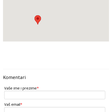
BIOMARKET PLUS
Maršala Birjuzova 37 - Beograd -
011/218-72-33
INTERPAK Bio Šop 7
Omladinska 3 -Kraljevo -
069/106-15-14
CECIN BIOŠPAJZ
PAUNOVA 3 A - Beograd -
011 3984695
BIO NEVEN
Pavla Papa 37 - Novi Sad -
021 451 604
VALKYRIA
Komentari
Trgovačka 9a -Beograd -
011/23-62-368
Vaše ime i prezime
*
BEOGRAD-INŽENJERING
Požeška 42-Beograd -
011/35-44-875
Vaš email
*
DESVET