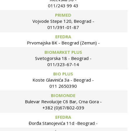
011/243 99 43
PRIMED
Vojvode Stepe 120, Beograd -
011/391-01-87
EFEDRA
Prvomajska 8K - Beograd (Zemun) -
BIOMARKET PLUS
Svetogorska 18 - Beograd -
011/323-67-14
BIO PLUS
Koste Glavinića 3a - Beograd -
011 2650390
BIOMONDE
Bulevar Revolucije C6 Bar, Crna Gora -
+382 (0)67/802-039
EFEDRA
Đorđa Stanojevića 11d -Beograd -