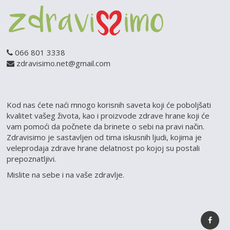
066 801 3338
zdravisimo.net@gmail.com
Kod nas ćete naći mnogo korisnih saveta koji će poboljšati
kvalitet vašeg života, kao i proizvode zdrave hrane koji će
vam pomoći da počnete da brinete o sebi na pravi način.
Zdravisimo je sastavljen od tima iskusnih ljudi, kojima je
veleprodaja zdrave hrane delatnost po kojoj su postali
prepoznatljivi.
Mislite na sebe i na vaše zdravlje.