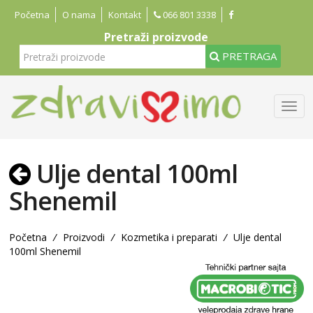
Početna
O nama
Kontakt
066 801 3338
Pretraži proizvode
PRETRAGA
Ulje dental 100ml
Shenemil
Početna
/
Proizvodi
/
Kozmetika i preparati
/
Ulje dental
100ml Shenemil