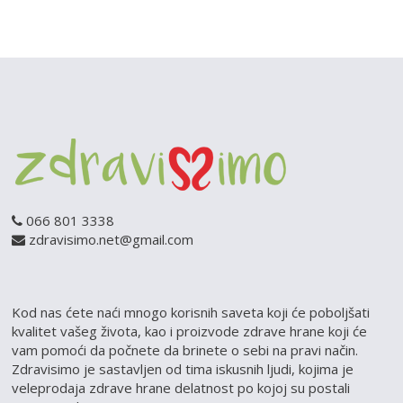
066 801 3338
zdravisimo.net@gmail.com
Kod nas ćete naći mnogo korisnih saveta koji će poboljšati
kvalitet vašeg života, kao i proizvode zdrave hrane koji će
vam pomoći da počnete da brinete o sebi na pravi način.
Zdravisimo je sastavljen od tima iskusnih ljudi, kojima je
veleprodaja zdrave hrane delatnost po kojoj su postali