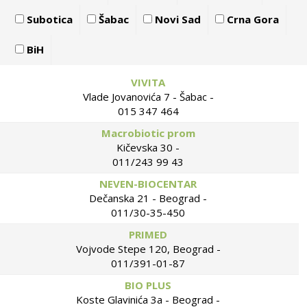
Subotica
Šabac
Novi Sad
Crna Gora
BiH
VIVITA
Vlade Jovanovića 7 - Šabac -
015 347 464
Macrobiotic prom
Kičevska 30 -
011/243 99 43
NEVEN-BIOCENTAR
Dečanska 21 - Beograd -
011/30-35-450
PRIMED
Vojvode Stepe 120, Beograd -
011/391-01-87
BIO PLUS
Koste Glavinića 3a - Beograd -