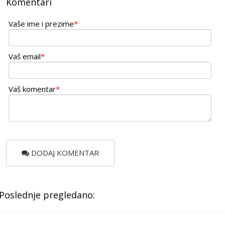
Komentari
Vaše ime i prezime
*
Vaš email
*
Vaš komentar
*
DODAJ KOMENTAR
Poslednje pregledano: