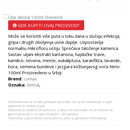
GDE KUPITI OVAJ PROIZVOD?
Može se koristiti više puta u toku dana u slučaju infekcija,
gripa i drugih oboljenja usne duplje. Uspostavlja
normalnu mikrofloru ustiju. Sprečava taloženje kamenca.
Sastav: uljani ekstrakt kantariona, hajdučke trave,
kamilice, nevena, mente, eukaliptusa, karanfilića, lavande,
bora, semena bundeve i jezgara koštunjavog voća Neto:
100ml Proizvedeno u Srbiji
Brend:
Lomax
Oznaka:
dental
,
Zdravisimo.com se ne bavi prodajom proizvoda, već pruža informacije u kojim
objektima ih možete kupiti.
Nastojimo da budemo što precizniji u opisu svih proizvoda, ali ne možemo da
garantujemo da su svi opisi kompletni i bez grešaka.
Informacije o proizvodima namenjene su samo za generalno informisanje.