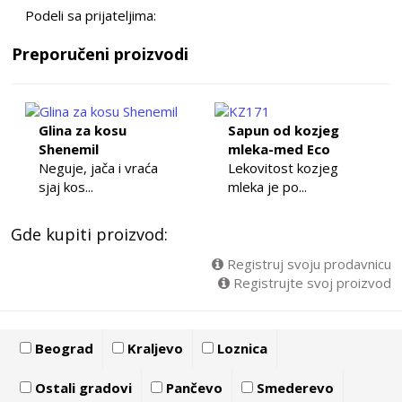
Podeli sa prijateljima:
Preporučeni proizvodi
Glina za kosu
Sapun od kozjeg
Shenemil
mleka-med Eco
Neguje, jača i vraća
Lekovitost kozjeg
sjaj kos...
mleka je po...
Gde kupiti proizvod:
Registruj svoju prodavnicu
Registrujte svoj proizvod
Beograd
Kraljevo
Loznica
Ostali gradovi
Pančevo
Smederevo