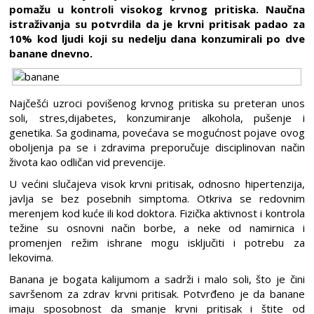
pomažu u kontroli visokog krvnog pritiska. Naučna
istraživanja su potvrdila da je krvni pritisak padao za
10% kod ljudi koji su nedelju dana konzumirali po dve
banane dnevno.
Najčešći uzroci povišenog krvnog pritiska su preteran unos
soli, stres,dijabetes, konzumiranje alkohola, pušenje i
genetika. Sa godinama, povećava se mogućnost pojave ovog
oboljenja pa se i zdravima preporučuje disciplinovan način
života kao odličan vid prevencije.
U većini slučajeva visok krvni pritisak, odnosno hipertenzija,
javlja se bez posebnih simptoma. Otkriva se redovnim
merenjem kod kuće ili kod doktora. Fizička aktivnost i kontrola
težine su osnovni način borbe, a neke od namirnica i
promenjen režim ishrane mogu isključiti i potrebu za
lekovima.
Banana je bogata kalijumom a sadrži i malo soli, što je čini
savršenom za zdrav krvni pritisak. Potvrđeno je da banane
imaju sposobnost da smanje krvni pritisak i štite od