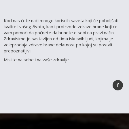
Kod nas ćete naći mnogo korisnih saveta koji će poboljšati
kvalitet vašeg života, kao i proizvode zdrave hrane koji će
vam pomoći da počnete da brinete o sebi na pravi način.
Zdravisimo je sastavljen od tima iskusnih ljudi, kojima je
veleprodaja zdrave hrane delatnost po kojoj su postali
prepoznatljivi.
Mislite na sebe i na vaše zdravlje.