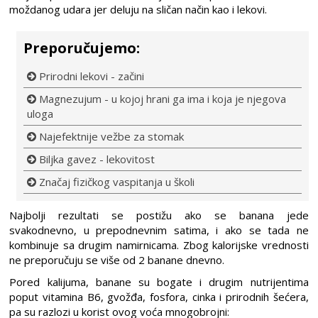
moždanog udara jer deluju na sličan način kao i lekovi.
Preporučujemo:
Prirodni lekovi - začini
Magnezujum - u kojoj hrani ga ima i koja je njegova
uloga
Najefektnije vežbe za stomak
Biljka gavez - lekovitost
Značaj fizičkog vaspitanja u školi
Najbolji rezultati se postižu ako se banana jede
svakodnevno, u prepodnevnim satima, i ako se tada ne
kombinuje sa drugim namirnicama. Zbog kalorijske vrednosti
ne preporučuju se više od 2 banane dnevno.
Pored kalijuma, banane su bogate i drugim nutrijentima
poput vitamina B6, gvožđa, fosfora, cinka i prirodnih šećera,
pa su razlozi u korist ovog voća mnogobrojni: