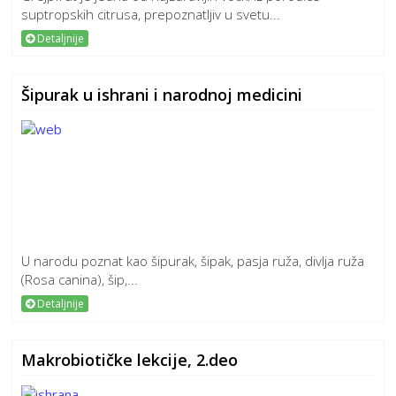
suptropskih citrusa, prepoznatljiv u svetu...
Detaljnije
Šipurak u ishrani i narodnoj medicini
U narodu poznat kao šipurak, šipak, pasja ruža, divlja ruža
(Rosa canina), šip,...
Detaljnije
Makrobiotičke lekcije, 2.deo