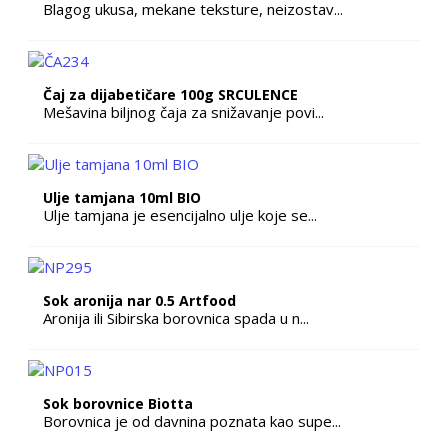
Blagog ukusa, mekane teksture, neizostav...
Čaj za dijabetičare 100g SRCULENCE
Mešavina biljnog čaja za snižavanje povi...
Ulje tamjana 10ml BIO
Ulje tamjana je esencijalno ulje koje se...
Sok aronija nar 0.5 Artfood
Aronija ili Sibirska borovnica spada u n...
Sok borovnice Biotta
Borovnica je od davnina poznata kao supe...