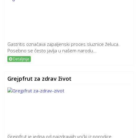
Gastritis označava zapaljenski proces sluznice želuca.
Posebno se često javlja u našem narodu...
Detaljnije
Grejpfrut za zdrav život
Grejpfrut je jedna od najzdravijih voćki iz porodice