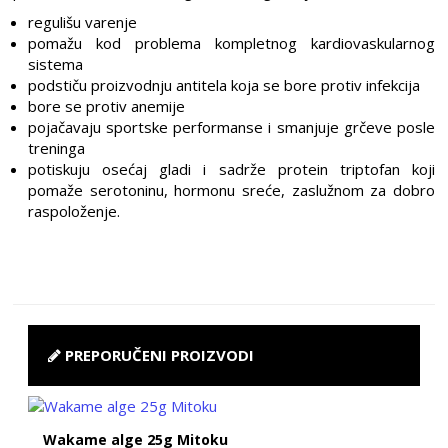
regulišu varenje
pomažu kod problema kompletnog kardiovaskularnog
sistema
podstiču proizvodnju antitela koja se bore protiv infekcija
bore se protiv anemije
pojačavaju sportske performanse i smanjuje grčeve posle
treninga
potiskuju osećaj gladi i sadrže protein triptofan koji
pomaže serotoninu, hormonu sreće, zaslužnom za dobro
raspoloženje.
PREPORUČENI PROIZVODI
Wakame alge 25g Mitoku