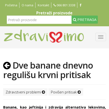
Početna
O nama
Kontakt
066 801 3338
Pretraži proizvode
PRETRAGA
Dve banane dnevno
regulišu krvni pritisak
Zdravstveni problemi
Povišen pritisak
Banane, kao jeftinija i zdravija alternativa lekovima,