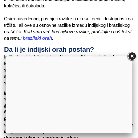
kolačića ili čokolada.
Osim navedenog, postoje i razlike u ukusu, ceni i dostupnosti na
tržištu, ali ove su osnovne razlike između indijskog i brazilskog
oraščića.
Kad smo već kod njihove razlike, pročitajte i naš tekst
na temu:
brazilski orah
.
Da li je indijski orah postan?
Indijski orah je biljni proizvod i po prirodi je vegetarijanski.
Međutim, kao i sa svakom hranom, može biti kontaminiran sa
sastojcima životinjskog porekla tokom prerade ili pripreme,
stoga je važno pažljivo proveriti deklaraciju proizvoda ako se
strogo pridržavate veganske ili vegetarijanske ishrane.
Indijski orah se koristi u raznim kulinarskim receptima, od
slanih jela do slatkiša. Takođe se može koristiti kao dodatak
salatama, kašama, smutijima ili kao zdrava grickalica.
Njegova visoka nutritivna vrednost i bogat ukus čine ga
popularnim izborom za održavanje zdrave ishrane. Ukoliko
se zdravo hranite ili se trudite da se zdravije hranite, unesite
indijski orha u svoju ishranu ako već niste. Osetićete koliko
doprinosi ukusu, a pritom je zdrav.