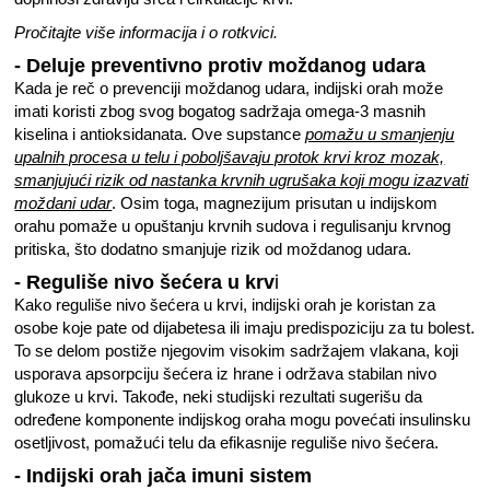
Pročitajte više informacija i o rotkvici.
- Deluje preventivno protiv moždanog udara
Kada je reč o prevenciji moždanog udara, indijski orah može
imati koristi zbog svog bogatog sadržaja omega-3 masnih
kiselina i antioksidanata. Ove supstance
pomažu u smanjenju
upalnih procesa u telu i poboljšavaju protok krvi kroz mozak,
smanjujući rizik od nastanka krvnih ugrušaka koji mogu izazvati
moždani udar
. Osim toga, magnezijum prisutan u indijskom
orahu pomaže u opuštanju krvnih sudova i regulisanju krvnog
pritiska, što dodatno smanjuje rizik od moždanog udara.
- Reguliše nivo šećera u krv
i
Kako reguliše nivo šećera u krvi, indijski orah je koristan za
osobe koje pate od dijabetesa ili imaju predispoziciju za tu bolest.
To se delom postiže njegovim visokim sadržajem vlakana, koji
usporava apsorpciju šećera iz hrane i održava stabilan nivo
glukoze u krvi. Takođe, neki studijski rezultati sugerišu da
određene komponente indijskog oraha mogu povećati insulinsku
osetljivost, pomažući telu da efikasnije reguliše nivo šećera.
- Indijski orah jača imuni sistem