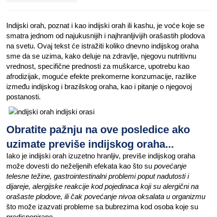
Indijski orah, poznat i kao indijski orah ili kashu, je voće koje se
smatra jednom od najukusnijih i najhranljivijih orašastih plodova
na svetu. Ovaj tekst će istražiti koliko dnevno indijskog oraha
sme da se uzima, kako deluje na zdravlje, njegovu nutritivnu
vrednost, specifične prednosti za muškarce, upotrebu kao
afrodizijak, moguće efekte prekomerne konzumacije, razlike
između indijskog i brazilskog oraha, kao i pitanje o njegovoj
postanosti.
Obratite pažnju na ove posledice ako
uzimate previše indijskog oraha...
Iako je indijski orah izuzetno hranljiv, previše indijskog oraha
može dovesti do neželjenih efekata kao što su
povećanje
telesne težine, gastrointestinalni problemi poput nadutosti i
dijareje, alergijske reakcije kod pojedinaca koji su alergični na
orašaste plodove, ili čak povećanje nivoa oksalata u organizmu
što može izazvati probleme sa bubrezima kod osoba koje su
predisponirane.