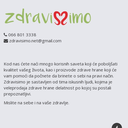
066 801 3338
zdravisimo.net@gmail.com
Kod nas ćete naći mnogo korisnih saveta koji će poboljšati
kvalitet vašeg života, kao i proizvode zdrave hrane koji će
vam pomoći da počnete da brinete o sebi na pravi način.
Zdravisimo je sastavljen od tima iskusnih ljudi, kojima je
veleprodaja zdrave hrane delatnost po kojoj su postali
prepoznatljivi.
Mislite na sebe i na vaše zdravlje.