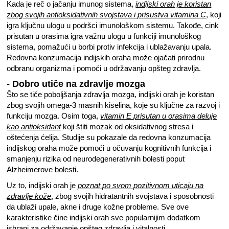
Kada je reč o jačanju imunog sistema,
indijski orah je koristan
zbog svojih antioksidativnih svojstava i prisustva vitamina C
, koji
igra ključnu ulogu u podršci imunološkom sistemu. Takođe, cink
prisutan u orasima igra važnu ulogu u funkciji imunološkog
sistema, pomažući u borbi protiv infekcija i ublažavanju upala.
Redovna konzumacija indijskih oraha može ojačati prirodnu
odbranu organizma i pomoći u održavanju opšteg zdravlja.
- Dobro utiče na zdravlje mozga
Što se tiče poboljšanja zdravlja mozga, indijski orah je koristan
zbog svojih omega-3 masnih kiselina, koje su ključne za razvoj i
funkciju mozga. Osim toga,
vitamin E prisutan u orasima deluje
kao antioksidant
koji štiti mozak od oksidativnog stresa i
oštećenja ćelija. Studije su pokazale da redovna konzumacija
indijskog oraha može pomoći u očuvanju kognitivnih funkcija i
smanjenju rizika od neurodegenerativnih bolesti poput
Alzheimerove bolesti.
Uz to, indijski orah je
poznat po svom pozitivnom uticaju na
zdravlje kože
, zbog svojih hidratantnih svojstava i sposobnosti
da ublaži upale, akne i druge kožne probleme. Sve ove
karakteristike čine indijski orah sve popularnijim dodatkom
ishrani za održavanje opšteg zdravlja i vitalnosti.