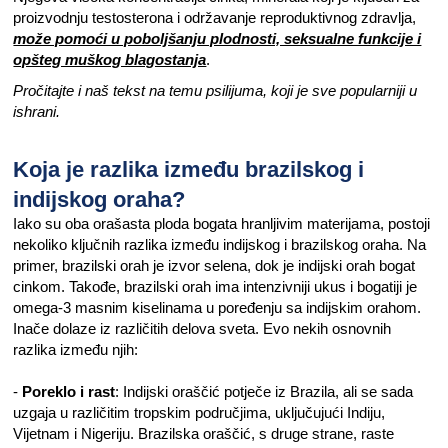
proizvodnju testosterona i održavanje reproduktivnog zdravlja,
može pomoći u poboljšanju plodnosti, seksualne funkcije i
opšteg muškog blagostanja
.
Pročitajte i naš tekst na temu psilijuma, koji je sve popularniji u
ishrani.
Koja je razlika između brazilskog i
indijskog oraha?
Iako su oba orašasta ploda bogata hranljivim materijama, postoji
nekoliko ključnih razlika između indijskog i brazilskog oraha. Na
primer, brazilski orah je izvor selena, dok je indijski orah bogat
cinkom. Takođe, brazilski orah ima intenzivniji ukus i bogatiji je
omega-3 masnim kiselinama u poređenju sa indijskim orahom.
Inače dolaze iz različitih delova sveta. Evo nekih osnovnih
razlika između njih:
-
Poreklo i rast
: Indijski oraščić potječe iz Brazila, ali se sada
uzgaja u različitim tropskim područjima, uključujući Indiju,
Vijetnam i Nigeriju. Brazilska oraščić, s druge strane, raste