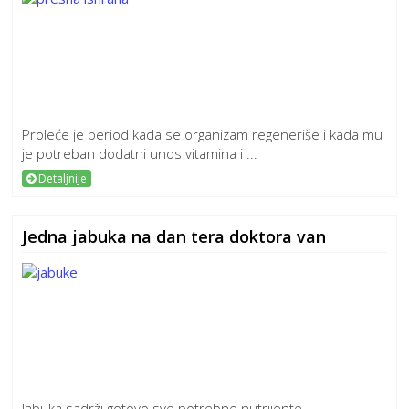
Proleće je period kada se organizam regeneriše i kada mu
je potreban dodatni unos vitamina i ...
Detaljnije
Jedna jabuka na dan tera doktora van
Jabuka sadrži gotovo sve potrebne nutrijente.