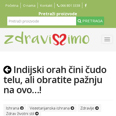
Početna
O nama
Kontakt
066 801 3338
Pretraži proizvode
PRETRAGA
Indijski orah čini čudo
telu, ali obratite pažnju
na ovo…!
Ishrana
Vegetarijanska ishrana
Zdravlje
Zdrav životni stil