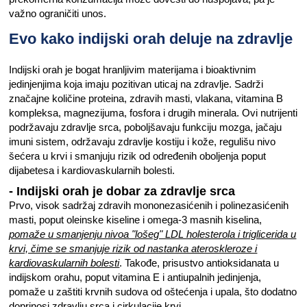
važno ograničiti unos.
Evo kako indijski orah deluje na zdravlje
Indijski orah je bogat hranljivim materijama i bioaktivnim
jedinjenjima koja imaju pozitivan uticaj na zdravlje. Sadrži
značajne količine proteina, zdravih masti, vlakana, vitamina B
kompleksa, magnezijuma, fosfora i drugih minerala. Ovi nutrijenti
podržavaju zdravlje srca, poboljšavaju funkciju mozga, jačaju
imuni sistem, održavaju zdravlje kostiju i kože, regulišu nivo
šećera u krvi i smanjuju rizik od određenih oboljenja poput
dijabetesa i kardiovaskularnih bolesti.
- Indijski orah je dobar za zdravlje srca
Prvo, visok sadržaj zdravih mononezasićenih i polinezasićenih
masti, poput oleinske kiseline i omega-3 masnih kiselina,
pomaže u smanjenju nivoa "lošeg" LDL holesterola i triglicerida u
krvi, čime se smanjuje rizik od nastanka ateroskleroze i
kardiovaskularnih bolesti
. Takođe, prisustvo antioksidanata u
indijskom orahu, poput vitamina E i antiupalnih jedinjenja,
pomaže u zaštiti krvnih sudova od oštećenja i upala, što dodatno
doprinosi zdravlju srca i cirkulacije krvi.