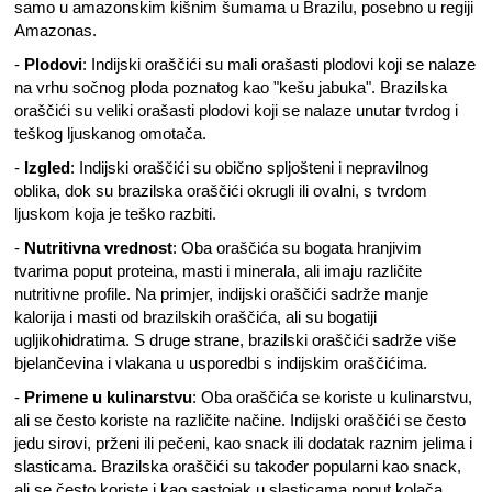
samo u amazonskim kišnim šumama u Brazilu, posebno u regiji
Amazonas.
-
Plodovi
: Indijski oraščići su mali orašasti plodovi koji se nalaze
na vrhu sočnog ploda poznatog kao "kešu jabuka". Brazilska
oraščići su veliki orašasti plodovi koji se nalaze unutar tvrdog i
teškog ljuskanog omotača.
-
Izgled
: Indijski oraščići su obično spljošteni i nepravilnog
oblika, dok su brazilska oraščići okrugli ili ovalni, s tvrdom
ljuskom koja je teško razbiti.
-
Nutritivna vrednost
: Oba oraščića su bogata hranjivim
tvarima poput proteina, masti i minerala, ali imaju različite
nutritivne profile. Na primjer, indijski oraščići sadrže manje
kalorija i masti od brazilskih oraščića, ali su bogatiji
ugljikohidratima. S druge strane, brazilski oraščići sadrže više
bjelančevina i vlakana u usporedbi s indijskim oraščićima.
-
Primene u kulinarstvu
: Oba oraščića se koriste u kulinarstvu,
ali se često koriste na različite načine. Indijski oraščići se često
jedu sirovi, prženi ili pečeni, kao snack ili dodatak raznim jelima i
slasticama. Brazilska oraščići su također popularni kao snack,
ali se često koriste i kao sastojak u slasticama poput kolača,