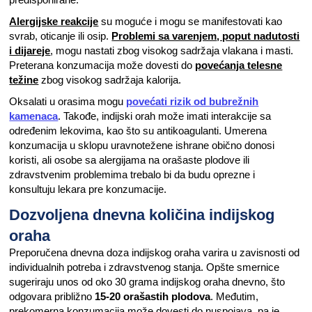
Alergijske reakcije
su moguće i mogu se manifestovati kao
svrab, oticanje ili osip.
Problemi sa varenjem
, poput nadutosti
i dijareje
, mogu nastati zbog visokog sadržaja vlakana i masti.
Preterana konzumacija može dovesti do
povećanja telesne
težine
zbog visokog sadržaja kalorija.
Oksalati u orasima mogu
povećati rizik od bubrežnih
kamenaca
. Takođe, indijski orah može imati interakcije sa
određenim lekovima, kao što su antikoagulanti. Umerena
konzumacija u sklopu uravnotežene ishrane obično donosi
koristi, ali osobe sa alergijama na orašaste plodove ili
zdravstvenim problemima trebalo bi da budu oprezne i
konsultuju lekara pre konzumacije.
Dozvoljena dnevna količina indijskog
oraha
Preporučena dnevna doza indijskog oraha varira u zavisnosti od
individualnih potreba i zdravstvenog stanja. Opšte smernice
sugeriraju unos od oko 30 grama indijskog oraha dnevno, što
odgovara približno
15-20 orašastih plodova
. Međutim,
prekomerna konzumacija može dovesti do nuspojava, pa je