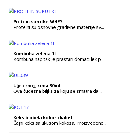
Protein surutke WHEY
Proteini su osnovne gradivne materije sv...
Kombuha zelena 1l
Kombuha napitak je prastari domaći lek p...
Ulje crnog kima 30ml
Ova čudesna biljka za koju se smatra da ...
Keks biobela kokos diabet
Čajni keks sa ukusom kokosa. Proizvedeno...