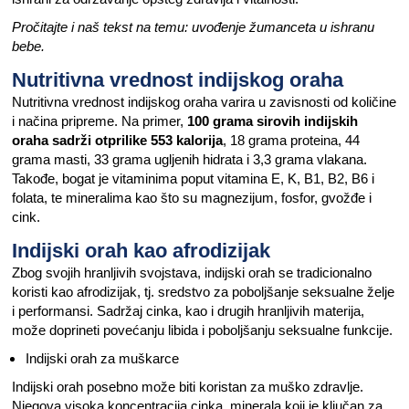
Pročitajte i naš tekst na temu: uvođenje žumanceta u ishranu
bebe.
Nutritivna vrednost indijskog oraha
Nutritivna vrednost indijskog oraha varira u zavisnosti od količine
i načina pripreme. Na primer,
100 grama sirovih indijskih
oraha sadrži otprilike 553 kalorija
, 18 grama proteina, 44
grama masti, 33 grama ugljenih hidrata i 3,3 grama vlakana.
Takođe, bogat je vitaminima poput vitamina E, K, B1, B2, B6 i
folata, te mineralima kao što su magnezijum, fosfor, gvožđe i
cink.
Indijski orah kao afrodizijak
Zbog svojih hranljivih svojstava, indijski orah se tradicionalno
koristi kao afrodizijak, tj. sredstvo za poboljšanje seksualne želje
i performansi. Sadržaj cinka, kao i drugih hranljivih materija,
može doprineti povećanju libida i poboljšanju seksualne funkcije.
Indijski orah za muškarce
Indijski orah posebno može biti koristan za muško zdravlje.
Njegova visoka koncentracija cinka, minerala koji je ključan za