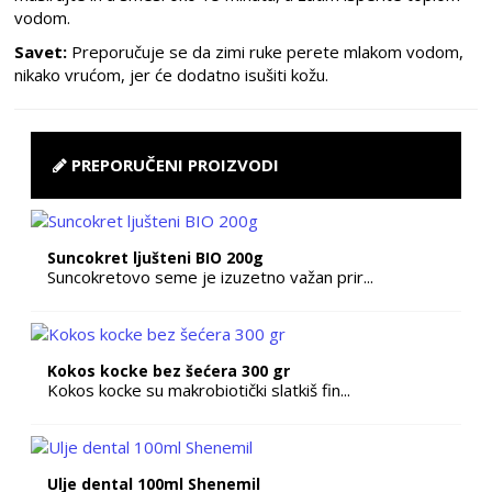
vodom.
Savet:
Preporučuje se da zimi ruke perete mlakom vodom,
nikako vrućom, jer će dodatno isušiti kožu.
PREPORUČENI PROIZVODI
Suncokret ljušteni BIO 200g
Suncokretovo seme je izuzetno važan prir...
Kokos kocke bez šećera 300 gr
Kokos kocke su makrobiotički slatkiš fin...
Ulje dental 100ml Shenemil