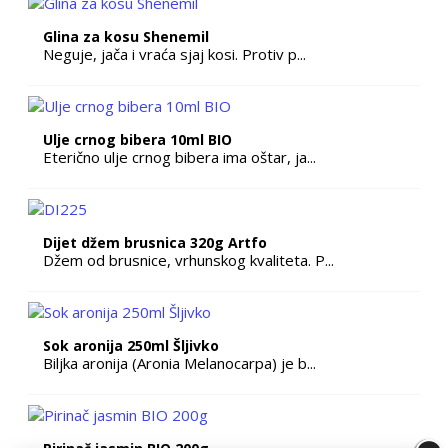
Glina za kosu Shenemil
Neguje, jača i vraća sjaj kosi. Protiv p...
Ulje crnog bibera 10ml BIO
Eterično ulje crnog bibera ima oštar, ja...
Dijet džem brusnica 320g Artfo
Džem od brusnice, vrhunskog kvaliteta. P...
Sok aronija 250ml Šljivko
Biljka aronija (Aronia Melanocarpa) je b...