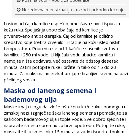
Post na vodi – vodič za početnike
Neredovna menstruacija - uzroci i prirodno lečenje
Losion od čaja kamilice uspešno omekšava suvu i ispucalu
kožu ruku. Spoljašnja upotreba čaja od kamilice je
prvenstveno antibakterijska. Čaj od kamilice je odlično
sredstvo koje tretira crvenilo i iritacije na koži usled niskih
temperatura. Priprema se od 1 kašičice sušenih cvetova
kamilice i 250 ml vode. U ključalu vodu ubacite kamilicu i
nemojte ništa dodavati, već ostavite da odstoji desetak
minuta. Zatim potopite ruke i držite ih tako od 15 do 20
minuta. Za maksimalan efekat utrljajte hranljivu kremu na bazi
pčelinjeg voska.
Maska od lanenog semena i
bademovog ulja
Maske imaju ulogu da izleče oštećenu kožu ruku i pomognu u
zimskoj nezi. Izgnječite šaku lanenog semena i pomešajte sa
kašičicom bademovog ulja i tople vode. Sve dobro sjedinite i
napravite smesu spremnu za brzu upotrebu. Potopite ruke,
masirajte ih u smesi oko 15 minuta, a zatim isperite toplom