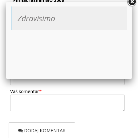
Pirinač jasmin BIO 200g
Organski proizvod. Jasmin pirinač je pos...
Zdravisimo
Komentari
Vaše ime i prezime
*
Vaš email
*
Vaš komentar
*
DODAJ KOMENTAR