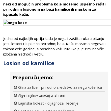
neki od mogućih problema koje možemo uspešno rešiti
prirodnim losionom na bazi kamilice ili maskom za
ispucalu kožu.
Jedna od najboljih opcija kada je nega i zaštita ruku u pitanju
jesu losioni i kupke na prirodnoj bazi. Kožu moramo negovati
tokom cele godine, a posebno kožu ruku koja je zimi najviše
izložena hladnoći i vetru.
Losion od kamilice
Preporučujemo:
Glina za lice - prirodno sredstvo za negu kože lica
Alge i njihov značaj u ishrani
Lajmska bolest - dijagnoza i lečenje