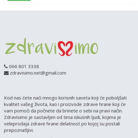
066 801 3338
zdravisimo.net@gmail.com
Kod nas ćete naći mnogo korisnih saveta koji će poboljšati
kvalitet vašeg života, kao i proizvode zdrave hrane koji će
vam pomoći da počnete da brinete o sebi na pravi način.
Zdravisimo je sastavljen od tima iskusnih ljudi, kojima je
veleprodaja zdrave hrane delatnost po kojoj su postali
prepoznatljivi.