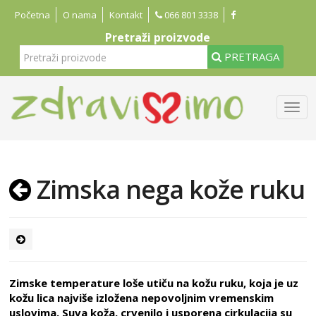
Početna
O nama
Kontakt
066 801 3338
Pretraži proizvode
PRETRAGA
Zimska nega kože ruku
Zimske temperature loše utiču na kožu ruku, koja je uz
kožu lica najviše izložena nepovoljnim vremenskim
uslovima. Suva koža, crvenilo i usporena cirkulacija su