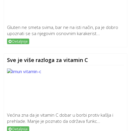
Gluten ne smeta svima, bar ne na isti način, pa je dobro
upoznati se sa njegovim osnovnim karakerist...
Detaljnije
Sve je više razloga za vitamin C
Većina zna da je vitamin C dobar u borbi protiv kašlja i
prehlade. Manje je poznato da održava funkc...
Detaljnije