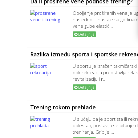
Da li proširene vene podnose trening?
Oboljenje proširenih vena je 
nasledno ili nastaje sa godina
vene gube elastič...
Detaljnije
Razlika između sporta i sportske rekrea
U sportu je izražen takmičarski 
dok rekreacija predstavlja relak
revitalizaciju i r...
Detaljnije
Trening tokom prehlade
U slučaju da je sportista ili rekr
bolestan, postavlja se pitanje d
treniranja. Grip je ...