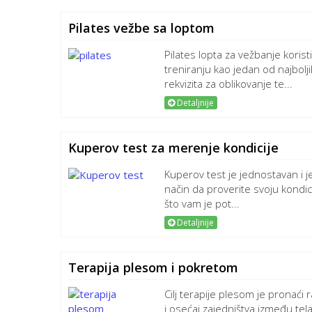
Pilates vežbe sa loptom
Pilates lopta za vežbanje korist
treniranju kao jedan od najbolj
rekvizita za oblikovanje te...
Detaljnije
Kuperov test za merenje kondicije
Kuperov test je jednostavan i je
način da proverite svoju kondici
što vam je pot...
Detaljnije
Terapija plesom i pokretom
Cilj terapije plesom je pronaći
i osećaj zajedništva između tela