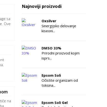
Najnoviji proizvodi
nage sa
Oxsilver
ve. Ove
Sinergijsko delovanje
kiseoni...
DMSO 33%
Prirodni proizvod kojim
isprs...
ent
na.
Epsom Soli
Očistite organizam od
toksina...
čmom
tiče na
Epsom Soli Gel
ba,