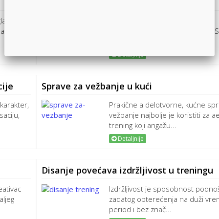
Biciklom do zdravlja
uglavnom
Biciklizam se smatra sportom,
ma kada
rekreacijom i načinom kretanja. 
se svim generacijama jer utič...
Detaljnije
cije
Sprave za vežbanje u kući
karakter,
Prakične a delotvorne, kućne spr
saciju,
vežbanje najbolje je koristiti za a
trening koji angažu...
Detaljnije
Disanje povećava izdržljivost u treningu
eativac
Izdržljivost je sposobnost podno
aljeg
zadatog opterećenja na duži vre
period i bez znač...