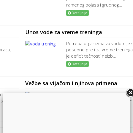
ramenog pojasa i grudnog...
Detaljnije
Unos vode za vreme treninga
Potreba organizma za vodom je s
araca,
posebno pre i za vreme treninga
je deficit tečnosti neizb...
Detaljnije
Vežbe sa vijačom i njihova primena
mponenta
Vijača je popularan sportski rekviz
si
se lako konroliše zahvaljujući kon
laganim r...
Detaljnije