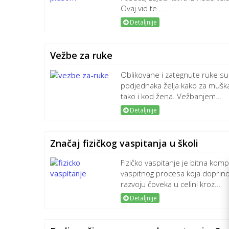
Ovaj vid te...
Detaljnije
Vežbe za ruke
Oblikovane i zategnute ruke su
podjednaka želja kako za mušk
tako i kod žena. Vežbanjem...
Detaljnije
Značaj fizičkog vaspitanja u školi
Fizičko vaspitanje je bitna ko
vaspitnog procesa koja doprino
razvoju čoveka u celini kroz...
Detaljnije