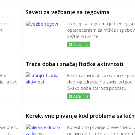
Saveti za vežbanje sa tegovima
i se u
Trening sa tegovima je trening s
ih
opterećenjem za mišiće i zglobo
vežbe su zahte...
Detaljnije
Treće doba i značaj fizičke aktivnosti
ftin
Fizička aktivnost kao važan segm
ju, a sve
dobrog zdravlja ne zavisi od godi
Svako doba starosti podrazu...
Detaljnije
Korektivno plivanje kod problema sa ki
 ravnotežu
Korektivno plivanje preventivno u
 i uma.
pojavu deformiteta kičmenog stu