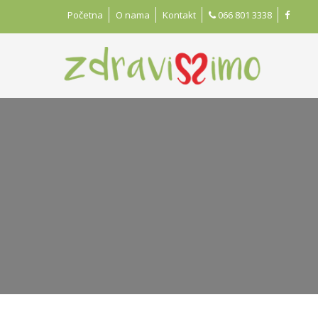
Početna
O nama
Kontakt
066 801 3338