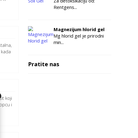
Za detoksikaciju od:
Rentgens...
Magnezijum hlorid gel
Mg hlorid gel je prirodni
min...
talna,
 kada
Pratite nas
it koji
opcu i