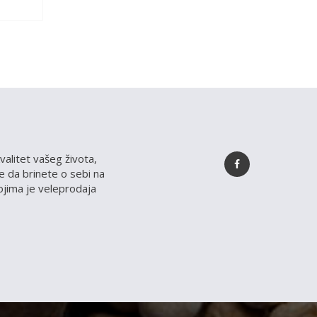
valitet vašeg života,
 da brinete o sebi na
kojima je veleprodaja