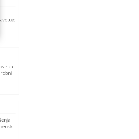
Savetuje
ave za
erobni
šenja
menski