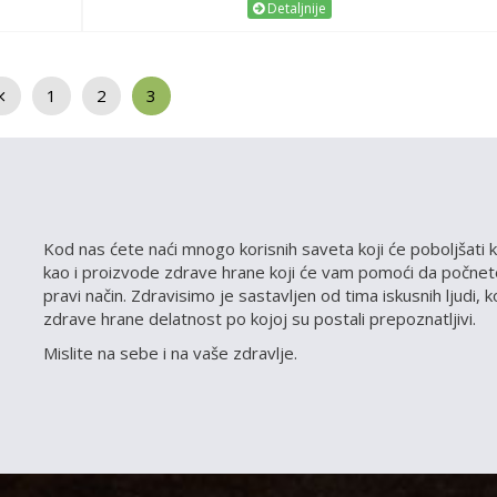
Detaljnije
1
2
3
Kod nas ćete naći mnogo korisnih saveta koji će poboljšati k
kao i proizvode zdrave hrane koji će vam pomoći da počnete
pravi način. Zdravisimo je sastavljen od tima iskusnih ljudi, 
zdrave hrane delatnost po kojoj su postali prepoznatljivi.
Mislite na sebe i na vaše zdravlje.