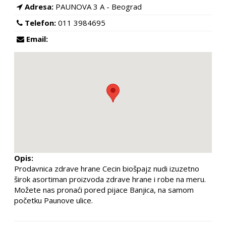
Adresa:
PAUNOVA 3 A - Beograd
Telefon:
011 3984695
Email:
Opis:
Prodavnica zdrave hrane Cecin biošpajz nudi izuzetno
širok asortiman proizvoda zdrave hrane i robe na meru.
Možete nas pronaći pored pijace Banjica, na samom
početku Paunove ulice.