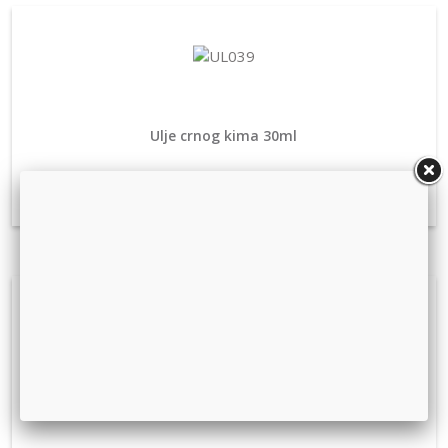
Ulje crnog kima 30ml
Kocka za probavu 5g