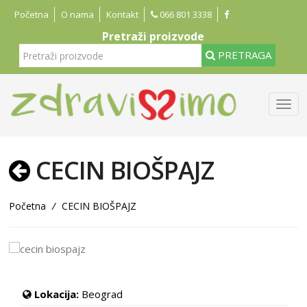
Početna
O nama
Kontakt
066 801 3338
Pretraži proizvode
PRETRAGA
CECIN BIOŠPAJZ
Početna
/
CECIN BIOŠPAJZ
Lokacija:
Beograd