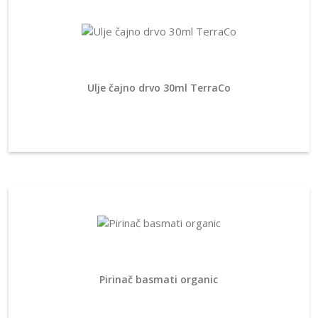
Ulje čajno drvo 30ml TerraCo
Pirinač basmati organic