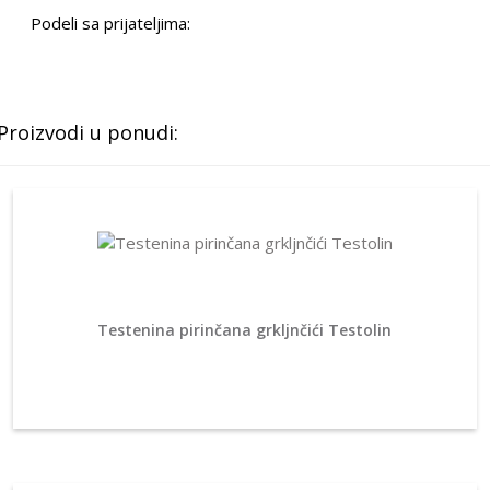
Podeli sa prijateljima:
Proizvodi u ponudi:
Testenina pirinčana grkljnčići Testolin